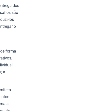
entrega dos
safios são
aduzi-los
ntregar o
 de forma
ativos.
ividual
, a
ermitem
ontos
 mais
Quanto