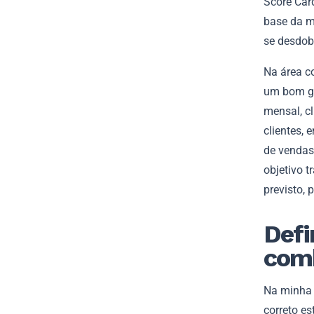
Score Car
base da m
se desdob
Na área c
um bom ge
mensal, cl
clientes, 
de vendas
objetivo 
previsto, 
Defi
comb
Na minha 
correto e