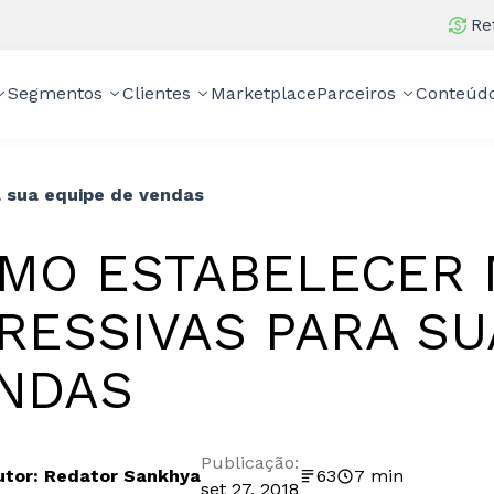
Re
Segmentos
Clientes
Marketplace
Parceiros
Conteúd
 sua equipe de vendas
MO ESTABELECER 
RESSIVAS PARA SU
NDAS
Publicação:
utor: Redator Sankhya
63
7 min
set 27, 2018