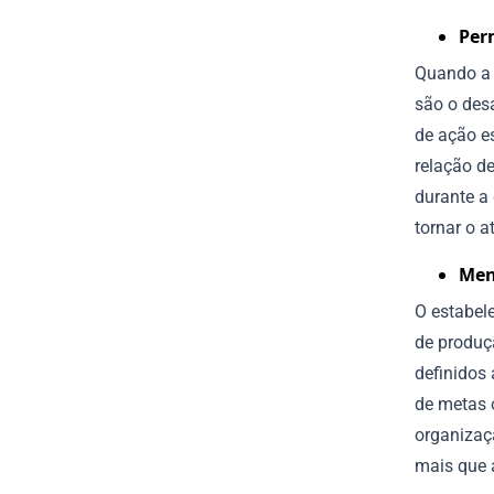
Per
Quando a 
são o des
de ação es
relação de
durante a
tornar o a
Men
O estabel
de produç
definidos 
de metas 
organizaç
mais que 