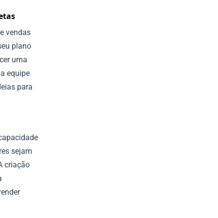
etas
de vendas
seu plano
ecer uma
da equipe
deias para
 capacidade
ores sejam
A criação
a
vender