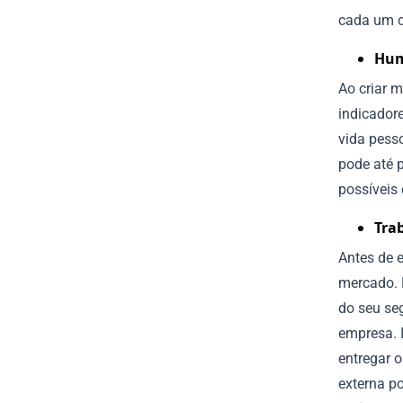
cada um c
Hum
Ao criar 
indicadore
vida pess
pode até 
possíveis 
Tra
Antes de 
mercado. P
do seu se
empresa. 
entregar 
externa p