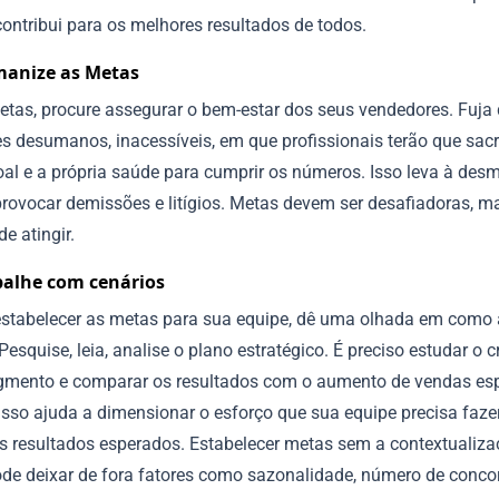
ontribui para os melhores resultados de todos.
anize as Metas
metas, procure assegurar o bem-estar dos seus vendedores. Fuja
s desumanos, inacessíveis, em que profissionais terão que sacr
oal e a própria saúde para cumprir os números. Isso leva à des
provocar demissões e litígios. Metas devem ser desafiadoras, m
de atingir.
balhe com cenários
estabelecer as metas para sua equipe, dê uma olhada em como
esquise, leia, analise o plano estratégico. É preciso estudar o 
gmento e comparar os resultados com o aumento de vendas es
Isso ajuda a dimensionar o esforço que sua equipe precisa faze
os resultados esperados. Estabelecer metas sem a contextualiz
ode deixar de fora fatores como sazonalidade, número de concor