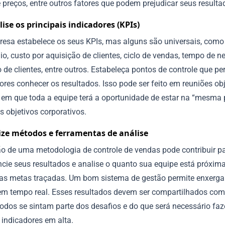
e preços, entre outros fatores que podem prejudicar seus resulta
ise os principais indicadores (KPIs)
esa estabelece os seus KPIs, mas alguns são universais, como 
io, custo por aquisição de clientes, ciclo de vendas, tempo de n
 de clientes, entre outros. Estabeleça pontos de controle que p
res conhecer os resultados. Isso pode ser feito em reuniões obj
s, em que toda a equipe terá a oportunidade de estar na “mesma
 objetivos corporativos.
lize métodos e ferramentas de análise
ção de uma metodologia de controle de vendas pode contribuir p
ncie seus resultados e analise o quanto sua equipe está próxim
das metas traçadas. Um bom sistema de gestão permite enxerga
m tempo real. Esses resultados devem ser compartilhados com 
odos se sintam parte dos desafios e do que será necessário faz
 indicadores em alta.