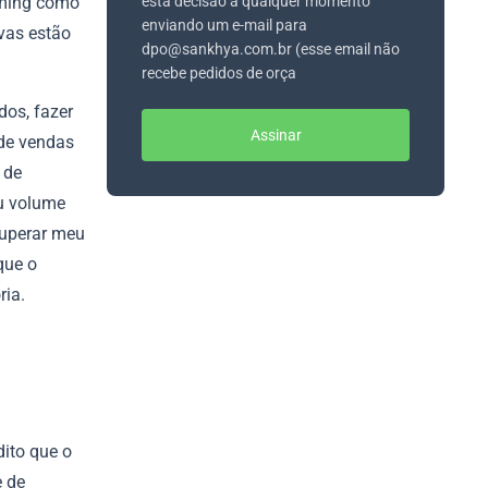
eming como
esta decisão a qualquer momento
enviando um e-mail para
vas estão
dpo@sankhya.com.br (esse email não
recebe pedidos de orça
dos, fazer
Assinar
de vendas
 de
eu volume
superar meu
que o
ria.
dito que o
e de