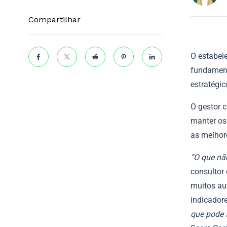
Compartilhar
O estabel
fundament
estratégic
O gestor c
manter os
as melhor
“O que nã
consultor 
muitos au
indicadore
que pode 