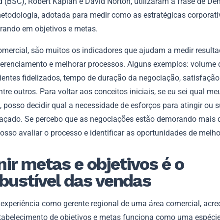
d (BSC), Robert Kaplan e David Norton, utilizaram a frase de D
etodologia, adotada para medir como as estratégicas corporati
rando em objetivos e metas.
omercial, são muitos os indicadores que ajudam a medir resulta
renciamento e melhorar processos. Alguns exemplos: volume 
ientes fidelizados, tempo de duração da negociação, satisfação
entre outros. Para voltar aos conceitos iniciais, se eu sei qual m
, posso decidir qual a necessidade de esforços para atingir ou 
traçado. Se percebo que as negociações estão demorando mais 
posso avaliar o processo e identificar as oportunidades de melho
nir metas e objetivos é o
ustível das vendas
experiência como gerente regional de uma área comercial, acre
stabelecimento de objetivos e metas funciona como uma espéci