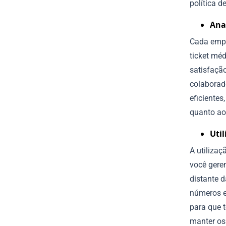
política d
Anal
Cada empr
ticket méd
satisfação
colaborado
eficiente
quanto aos
Uti
A utiliza
você gere
distante 
números e
para que t
manter os