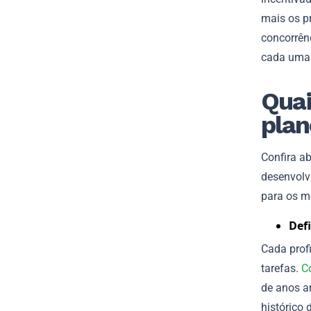
mais os p
concorrên
cada uma 
Quai
pla
Confira a
desenvolv
para os m
Def
Cada prof
tarefas.
C
de anos a
histórico 