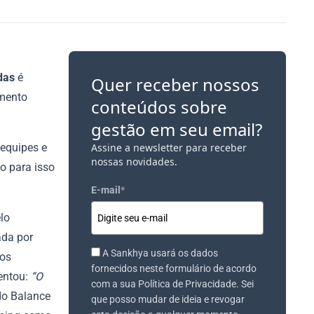
ndas
é
Quer receber nossos
amento
conteúdos sobre
gestão em seu email?
 equipes e
Assine a newsletter para receber
nossas novidades.
o para isso
E-mail
*
elo
ada por
A Sankhya usará os dados
dos
fornecidos neste formulário de acordo
centou:
“O
com a sua Política de Privacidade. Sei
odo Balance
que posso mudar de ideia e revogar