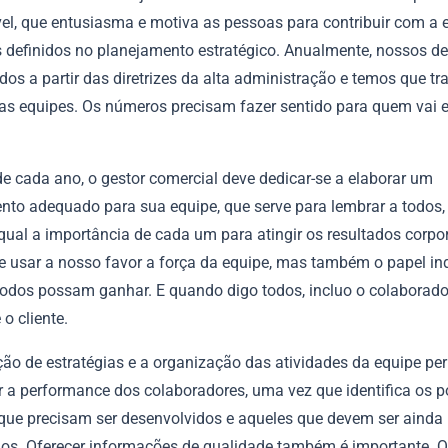
el, que entusiasma e motiva as pessoas para contribuir com a 
s definidos no planejamento estratégico. Anualmente, nossos de
dos a partir das diretrizes da alta administração e temos que tr
as equipes. Os números precisam fazer sentido para quem vai e
de cada ano, o gestor comercial deve dedicar-se a elaborar um
nto adequado para sua equipe, que serve para lembrar a todos,
qual a importância de cada um para atingir os resultados corpor
 usar a nosso favor a força da equipe, mas também o papel ind
todos possam ganhar. E quando digo todos, incluo o colaborador
o cliente.
ção de estratégias e a organização das atividades da equipe p
 a performance dos colaboradores, uma vez que identifica os p
s que precisam ser desenvolvidos e aqueles que devem ser ainda
dos. Oferecer informações de qualidade também é importante. 