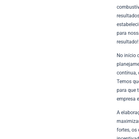
combustív
resultado
estabeleci
para noss
resultado!
No início 
planejame
contínua, 
Temos que
para que 
empresa e 
A elabora
maximizar
fortes, o
incentiva