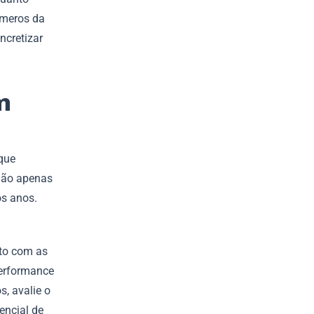
úmeros da
ncretizar
m
que
 não apenas
os anos.
nto com as
performance
, avalie o
encial de