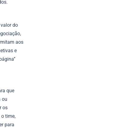
dos.
valor do
egociação,
ermitam aos
etivas e
 página”
ara que
a ou
r os
o time,
er para