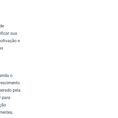
 de
ificar sua
motivação e
as
 anda o
crescimento
perado pela
r para
ação
rentes,