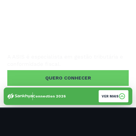
GESTÃO TRIBUTÁRIA PARA
GARANTIR
CONFORMIDADE,
SIMPLIFICAR ROTINAS E
REDUZIR RISCOS.
A ASIS é especialista em gestão tributária e
conformidade fiscal.
QUERO CONHECER
Connection 2026
VER MAIS
GESTÃO FISCAL COM SEGURANÇA
Nossa inteligência tributária analisa de forma
constante os dados da sua empresa, realizando