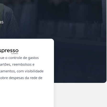
as
que o controle de gastos
artões, reembolsos e
tamentos, com visibilidade
 sobre despesas da rede de