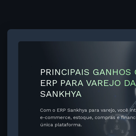
N
so
a
fisc
pla
PRINCIPAIS GANHOS
ERP PARA VAREJO DA
SANKHYA
Com o ERP Sankhya para varejo, você integ
e-commerce, estoque, compras e finan
única plataforma.