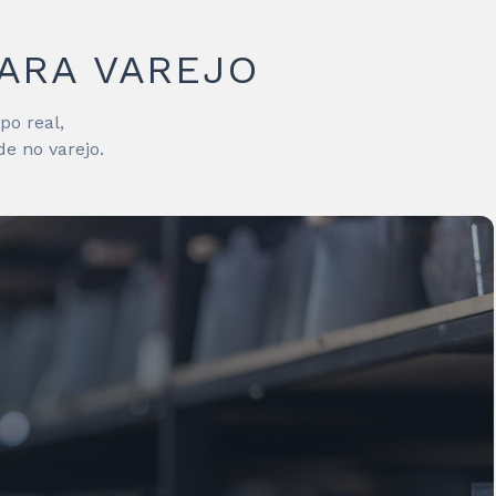
ARA VAREJO
o real,
e no varejo.