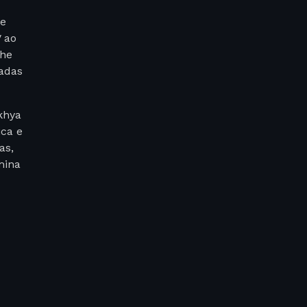
e
 ao
nhe
adas
khya
ica e
as,
mina
a
a
a.
a
 toda