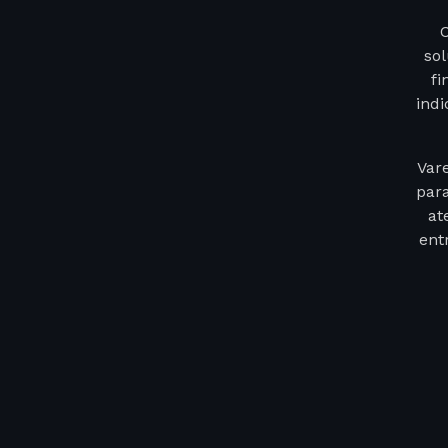
so
fi
ind
Var
para
at
ent
a
esca