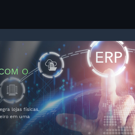
osso ecossistema integrado vai além da gestão. Oferecem
luções completas que envolvem desde a gestão de pesso
utomação de e-commerce, atendimento ao cliente, contro
al e contábil, até a inteligência de dados. Tudo conectado
taformas especializadas que se adaptam ao ritmo do vare
tornam sua operação mais eficiente, ágil e escalável.
 COM O
ra lojas físicas,
ceiro em uma