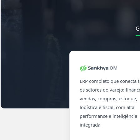
G
ERP completo que conecta 
os setores do varejo: financ
vendas, compras, estoque,
logística e fiscal, com alta
performance e inteligência
integrada.