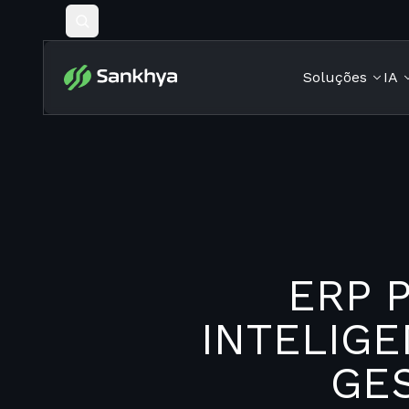
Pesquisar
Soluções
IA
ERP 
INTELIG
GE