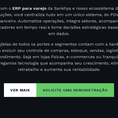
Com o
ERP para varejo
da Sankhya e nosso ecossistema d
luções, você centraliza tudo em um único sistema, do PDV
nanceiro. Automatize operações, integre setores, acompa
icadores em tempo real e tome decisões estratégicas base
em dados.
ejistas de todos os portes e segmentos contam com a San
 evoluir seu controle de compras, estoque, vendas, logíst
endimento. Seja em lojas físicas, e-commerces ou franqui
regamos tecnologia que acompanha seu crescimento, eli
retrabalho e aumenta sua rentabilidade.
Com a Sankhya, você tem a segurança de uma plataform
robusta, flexível e em constante evolução, preparada par
VER MAIS
SOLICITE UMA DEMONSTRAÇÃO
companhar a complexidade e velocidade do setor varejist
Nossas soluções atendem às necessidades de quem busc
labilidade, visão estratégica e resultados consistentes em
a cadeia de gestão.