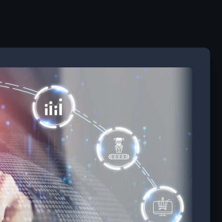
os
as,
le
, com
jo e