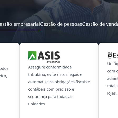
estão empresarial
Gestão de pessoas
Gestão de vend
Unifi
Assegure conformidade
todos
com c
tributária, evite riscos legais e
eiro,
adian
automatize as obrigações fiscais e
total
contábeis com precisão e
lojas.
segurança para todas as
unidades.