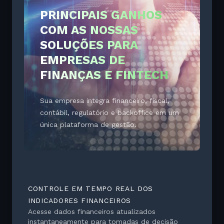
riscos e fortalece a capacidade de tomar decisões
PRINCIPAIS GANHOS
em tempo real, sempre com base em dados
COM AS NOSSAS
confiáveis.
SOLUÇÕES PARA
EMPRESAS DE
FINANÇAS E FINTECH
Sua empresa integra financeiro, fiscal,
contábil, regulatório e backoffice em um
única plataforma de gestão.
CONTROLE EM TEMPO REAL DOS
INDICADORES FINANCEIROS
Acesse dados financeiros atualizados
instantaneamente para tomadas de decisão