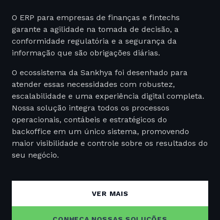
O ERP para empresas de finanças e fintechs
garante a agilidade na tomada de decisão, a
conformidade regulatória e a segurança da
informação que são obrigações diárias.
O ecossistema da Sankhya foi desenhado para
atender essas necessidades com robustez,
escalabilidade e uma experiência digital completa.
Nossa solução integra todos os processos
operacionais, contábeis e estratégicos do
backoffice em um único sistema, promovendo
maior visibilidade e controle sobre os resultados do
seu negócio.
Com tecnologia SaaS, cloud computing e uma
arquitetura que favorece a expansão, oferecemos
VER MAIS
para empresas financeiras e fintechs uma
plataforma inteligente que otimiza operações e
CONHEÇA NOSSAS SOLUÇÕES