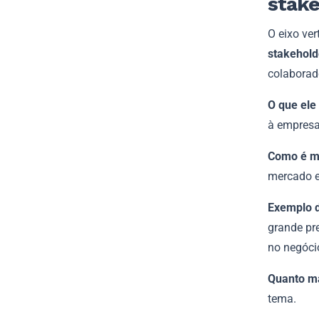
stak
O eixo ver
stakehold
colaborado
O que el
à empresa
Como é m
mercado e 
Exemplo 
grande pr
no negóci
Quanto m
tema.