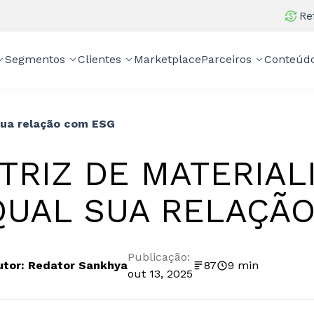
Re
Segmentos
Clientes
Marketplace
Parceiros
Conteúd
 sua relação com ESG
TRIZ DE MATERIAL
QUAL SUA RELAÇÃ
Publicação:
utor: Redator Sankhya
87
9 min
out 13, 2025