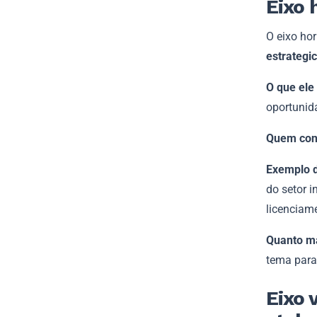
Eixo 
O eixo ho
estrategi
O que el
oportunid
Quem cont
Exemplo 
do setor i
licenciam
Quanto ma
tema para
Eixo 