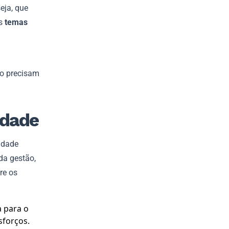
eja, que
os
temas
ão precisam
idade
lidade
da gestão,
re os
 para o
sforços.