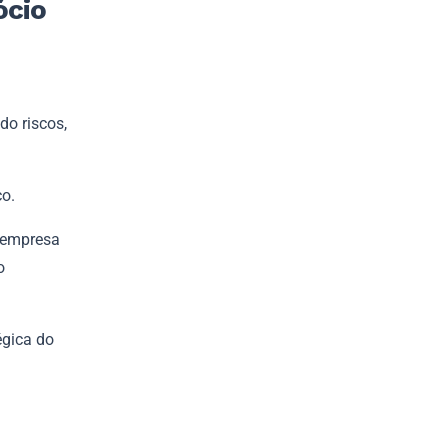
ócio
do riscos,
co.
 empresa
o
égica do