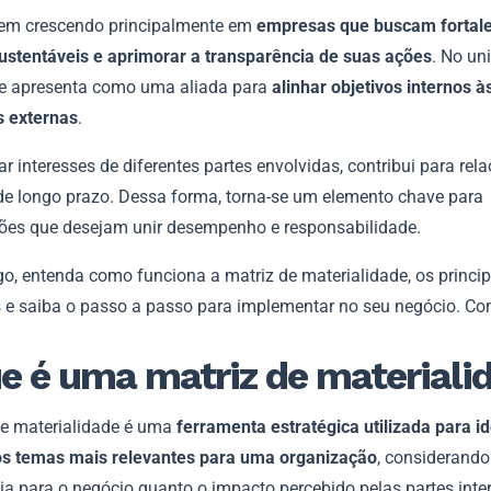
em crescendo principalmente em
empresas que buscam fortal
sustentáveis e aprimorar a transparência de suas ações
. No un
 se apresenta como uma aliada para
alinhar objetivos internos à
 externas
.
r interesses de diferentes partes envolvidas, contribui para rel
 de longo prazo. Dessa forma, torna-se um elemento chave para
ões que desejam unir desempenho e responsabilidade.
go, entenda como funciona a matriz de materialidade, os princip
s e saiba o passo a passo para implementar no seu negócio. Con
e é uma matriz de materiali
de materialidade é uma
ferramenta estratégica utilizada para id
 os temas mais relevantes para uma organização
, considerando
ia para o negócio quanto o impacto percebido pelas partes inte