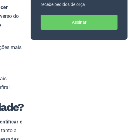
recebe pedidos de orça
ecer
iverso do
Assinar
s
ações mais
ais
fira!
dade?
entificar e
 tanto a
ressadas,