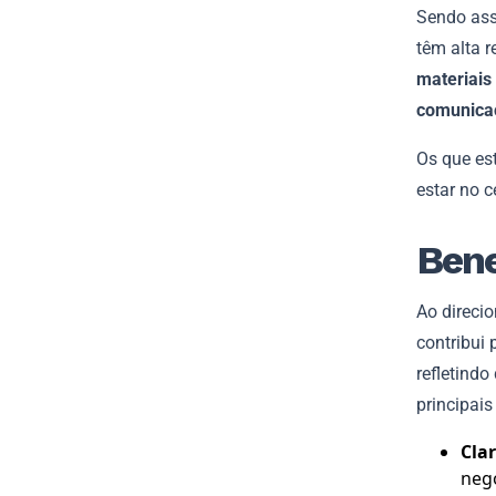
Sendo ass
têm alta 
materiais
comunica
Os que es
estar no c
Bene
Ao direcio
contribui 
refletind
principais
Clar
negó