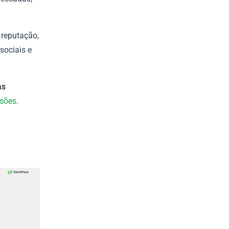
 reputação,
sociais e
as
isões
.