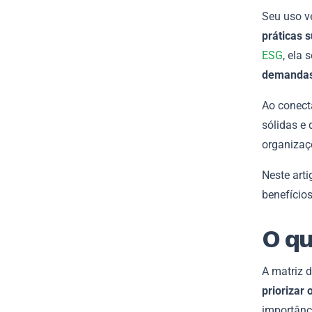
Seu uso v
práticas 
ESG
, ela
demandas
Ao conecta
sólidas e
organizaç
Neste arti
benefício
O qu
A matriz 
priorizar
importânc