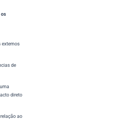
 os
s externos
ncias de
r uma
cto direto
 relação ao