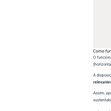
Como fun
O funcion
(horizonta
A disposi
relevante
Assim, apo
sustentab