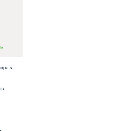
cipais
is