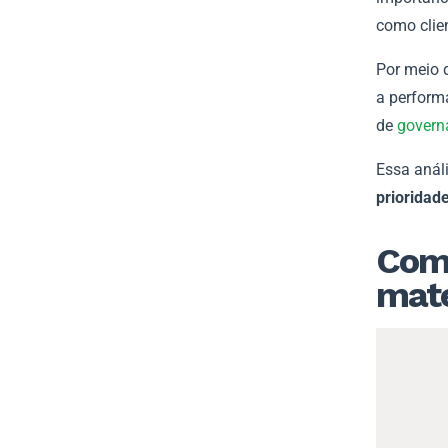
como clien
Por meio 
a perform
de
govern
Essa anál
prioridad
Como
mate