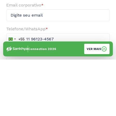
Email corporativo
*
Telefone/WhatsApp
*
+55
Brazil
+55
Connection 2026
VER MAIS
Empresa
*
Cidade
*
Sua empresa é cliente Sankhya?
*
Sim
Não