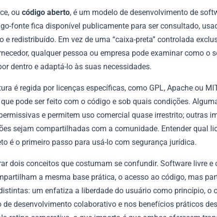
ce, ou
código aberto
, é um modelo de desenvolvimento de soft
go-fonte fica disponível publicamente para ser consultado, usa
o e redistribuído. Em vez de uma “caixa-preta” controlada excl
rnecedor, qualquer pessoa ou empresa pode examinar como o s
por dentro e adaptá-lo às suas necessidades.
tura é regida por licenças específicas, como GPL, Apache ou MIT
 que pode ser feito com o código e sob quais condições. Algum
permissivas e permitem uso comercial quase irrestrito; outras 
ões sejam compartilhadas com a comunidade. Entender qual li
to é o primeiro passo para usá-lo com segurança jurídica.
rar dois conceitos que costumam se confundir. Software livre e
mpartilham a mesma base prática, o acesso ao código, mas pa
 distintas: um enfatiza a liberdade do usuário como princípio, o 
 de desenvolvimento colaborativo e nos benefícios práticos de