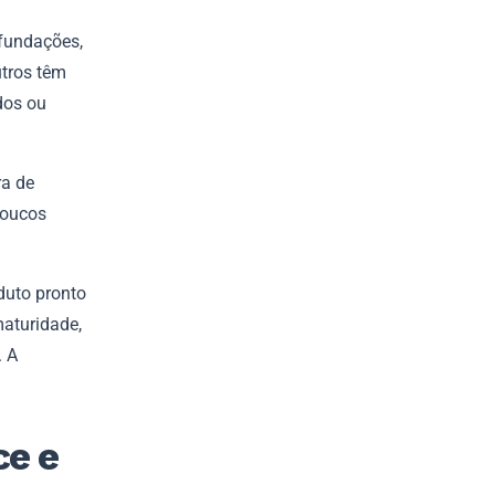
 fundações,
tros têm
dos ou
ra de
poucos
duto pronto
maturidade,
. A
ce e