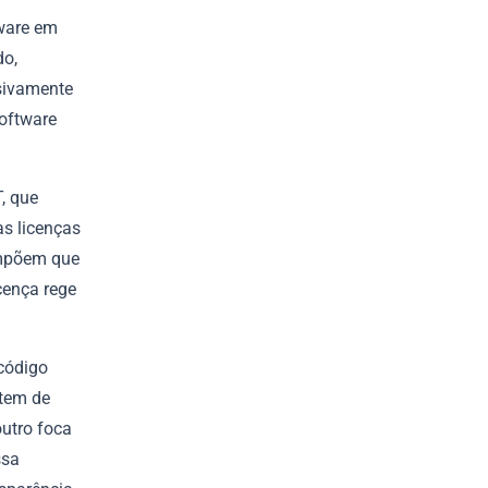
ware em
do,
usivamente
oftware
, que
as licenças
impõem que
cença rege
 código
rtem de
outro foca
ssa