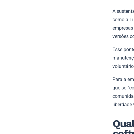
A sustent
como a Li
empresas 
versões co
Esse pont
manutençã
voluntário
Para a em
que se “co
comunidad
liberdade
Qual
soft