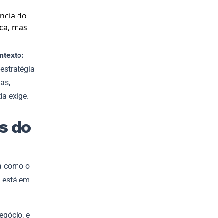
ncia do
ica, mas
ntexto:
estratégia
as,
a exige.
s do
la como o
e está em
egócio, e