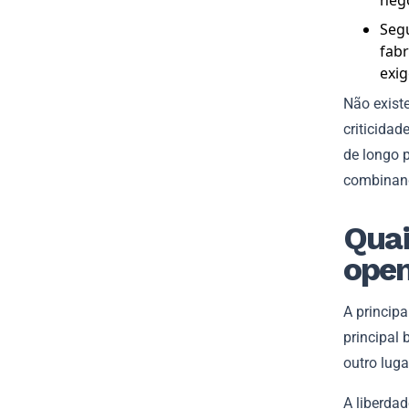
neg
Segu
fabr
exi
Não exist
criticidad
de longo 
combinand
Quai
open
A princip
principal 
outro luga
A liberda