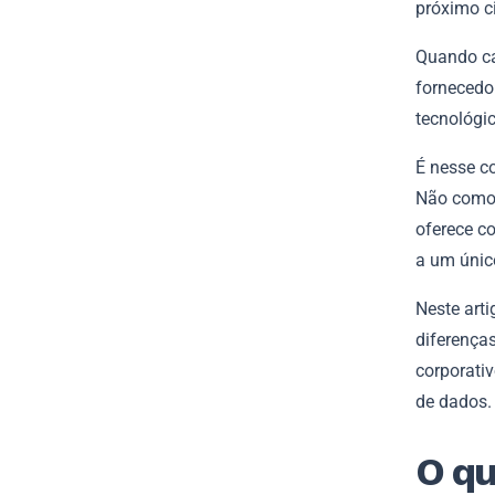
próximo c
Quando ca
fornecedo
tecnológic
É nesse c
Não como 
oferece co
a um únic
Neste art
diferença
corporativ
de dados.
O qu