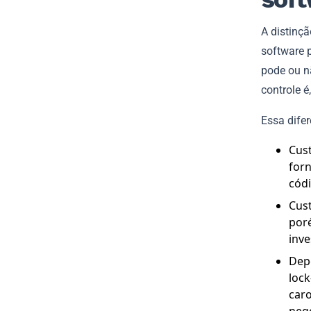
A distinç
software p
pode ou nã
controle é
Essa dife
Cus
forn
cód
Cust
poré
inve
Dep
lock
caro