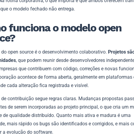
 Na rotina corporativa, o que importa é que ambos oferecem tra
e que o modelo fechado não entrega.
 funciona o modelo open
ce?
 do open source é o desenvolvimento colaborativo.
Projetos sã
nidades
, que podem reunir desde desenvolvedores independente
mpresas que contribuem com código, correções e novas funcion
boração acontece de forma aberta, geralmente em plataformas
de cada alteração fica registrada e visível.
o de contribuição segue regras claras. Mudanças propostas pas
ntes de serem incorporadas ao projeto principal, o que cria um
le de qualidade distribuído. Quanto mais ativa e madura é uma
, mais rápido os bugs são identificados e corrigidos, e mais c
r a evolução do software.