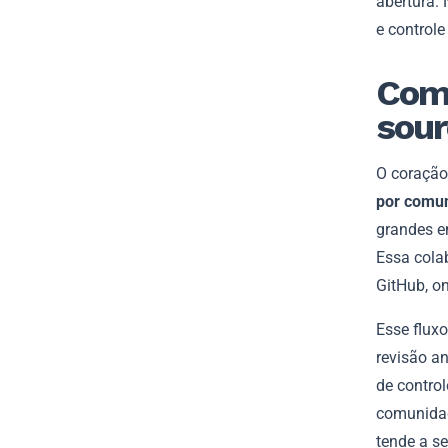
abertura.
e control
Como
sour
O coração
por comu
grandes e
Essa cola
GitHub, on
Esse flux
revisão a
de contro
comunidade
tende a se