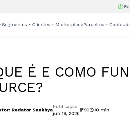
Re
Segmentos
Clientes
Marketplace
Parceiros
Conteúd
QUE É E COMO FUN
URCE?
Publicação:
utor: Redator Sankhya
99
10 min
jun 19, 2026