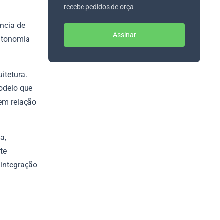
recebe pedidos de orça
ncia de
Assinar
autonomia
itetura.
odelo que
 em relação
a,
te
 integração