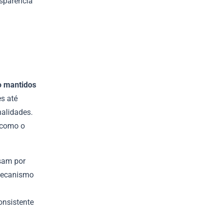
nsparência
o mantidos
s até
alidades.
 como o
sam por
 mecanismo
onsistente