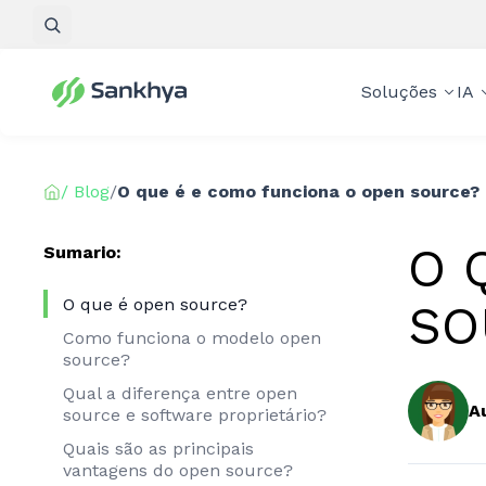
Pesquisar
Soluções
IA
/ Blog
/
O que é e como funciona o open source?
O 
Sumario:
O que é open source?
SO
Como funciona o modelo open
source?
Qual a diferença entre open
A
source e software proprietário?
Quais são as principais
vantagens do open source?