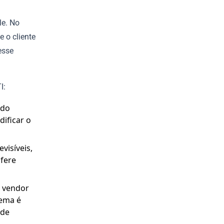
le. No
e o cliente
esse
I:
 do
ificar o
visíveis,
sfere
o vendor
tema é
 de