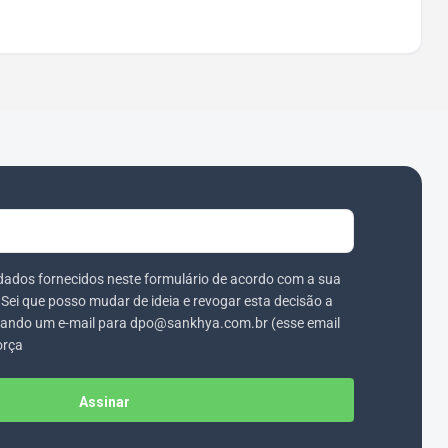
dados fornecidos neste formulário de acordo com a sua
. Sei que posso mudar de ideia e revogar esta decisão a
ando um e-mail para dpo@sankhya.com.br (esse email
orça
Assinar