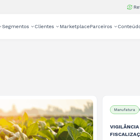
Re
Segmentos
Clientes
Marketplace
Parceiros
Conteúd
Manufatura
VIGILÂNCIA
FISCALIZA