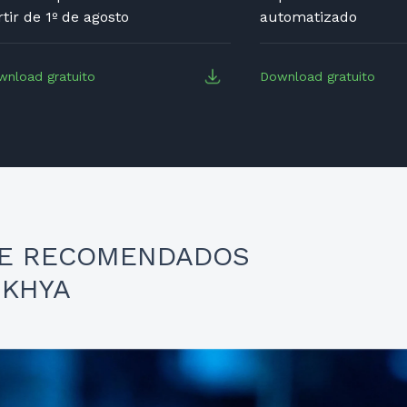
rtir de 1º de agosto
automatizado
wnload gratuito
Download gratuito
 E RECOMENDADOS
NKHYA