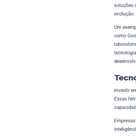
soluções 
evolução.
Um exempl
como Goog
laboratór
tecnologia
desenvolv
Tecno
Investir 
Essas fer
capacidad
Empresas 
inteligênc