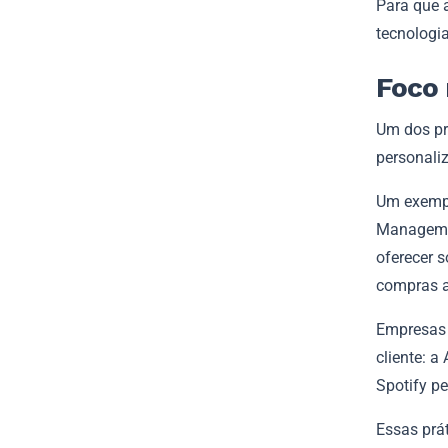
Para que a
tecnologi
Foco 
Um dos pri
personaliz
Um exempl
Management
oferecer 
compras a
Empresas 
cliente: a
Spotify pe
Essas prá