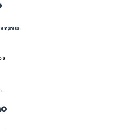
o
a empresa
o a
o.
ão