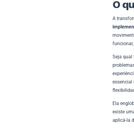
O qu
A transfo
implement
movimento
funcionar,
Seja qual 
problemas
experiênci
essencial 
flexibilid
Ela englo
existe um
aplicá-la 