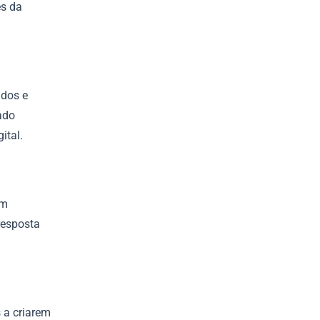
es da
ados e
ado
ital.
em
resposta
 a criarem