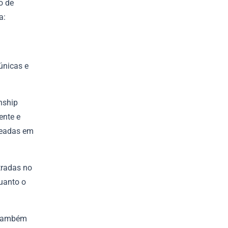
o de
a:
únicas e
nship
ente e
seadas em
tradas no
quanto o
 também