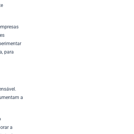
te
 empresas
ses
perimentar
a, para
pensável.
 aumentam a
o
horar a