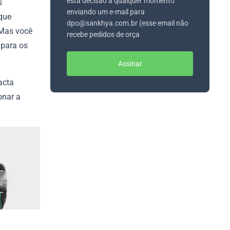
esta decisão a qualquer momento
s
enviando um e-mail para
que
dpo@sankhya.com.br (esse email não
 Mas você
recebe pedidos de orça
 para os
Assinar
acta
onar a