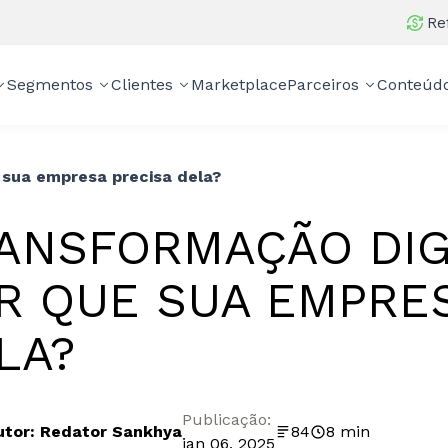
Re
Segmentos
Clientes
Marketplace
Parceiros
Conteúd
 sua empresa precisa dela?
ANSFORMAÇÃO DIGI
R QUE SUA EMPRES
LA?
Publicação:
utor: Redator Sankhya
84
8 min
jan 06, 2025