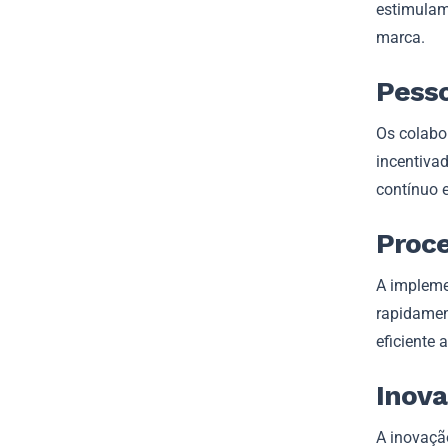
estimulam
marca.
Pess
Os colabo
incentiva
contínuo 
Proce
A impleme
rapidamen
eficiente 
Inov
A inovaçã