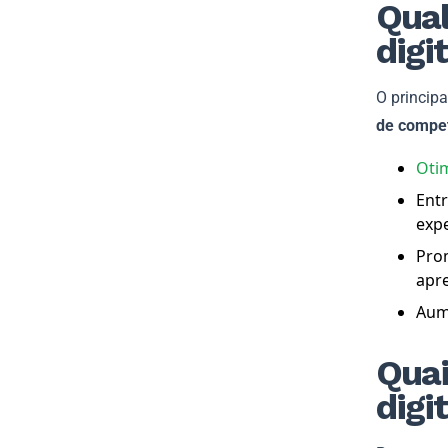
Qual
digi
O principa
de compet
Oti
Entr
expe
Pro
apr
Aum
Quai
digi