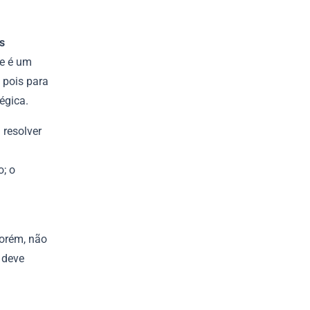
s
se é um
 pois para
égica.
 resolver
o; o
Porém, não
 deve