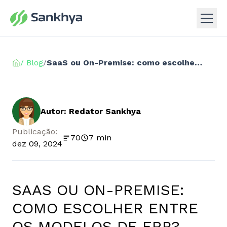
/ Blog
/
SaaS ou On-Premise: como escolher entre os modelos de ERP?
Autor: Redator Sankhya
Publicação:
70
7 min
dez 09, 2024
SAAS OU ON-PREMISE:
COMO ESCOLHER ENTRE
OS MODELOS DE ERP?