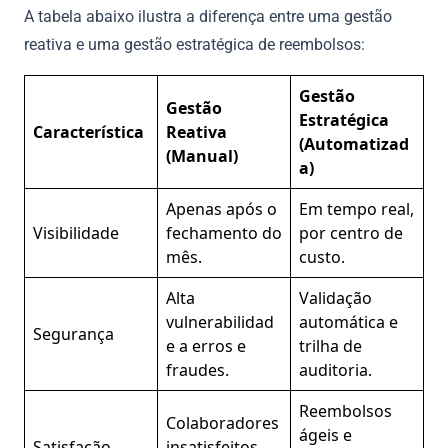
A tabela abaixo ilustra a diferença entre uma gestão
reativa e uma gestão estratégica de reembolsos:
Gestão
Gestão
Estratégica
Característica
Reativa
(Automatizad
(Manual)
a)
Apenas após o
Em tempo real,
Visibilidade
fechamento do
por centro de
mês.
custo.
Alta
Validação
vulnerabilidad
automática e
Segurança
e a erros e
trilha de
fraudes.
auditoria.
Reembolsos
Colaboradores
ágeis e
Satisfação
insatisfeitos