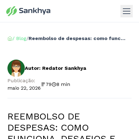
/ Blog
/
Reembolso de despesas: como funciona, desafios e como automatizar a gestão
Autor: Redator Sankhya
Publicação:
79
8 min
maio 22, 2026
REEMBOLSO DE
DESPESAS: COMO
FUNCIONA, DESAFIOS E