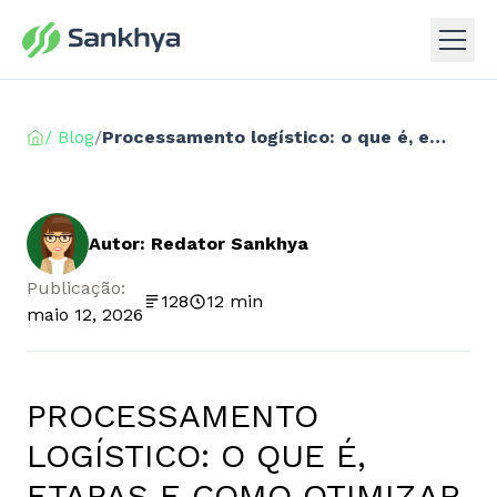
/ Blog
/
Processamento logístico: o que é, etapas e como otimizar sua operação
Autor: Redator Sankhya
Publicação:
128
12 min
maio 12, 2026
PROCESSAMENTO
LOGÍSTICO: O QUE É,
ETAPAS E COMO OTIMIZAR