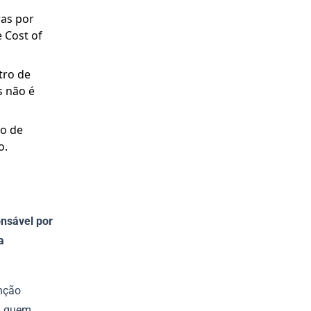
ras por
 Cost of
tro de
s não é
mo de
o.
onsável por
a
enção
r, quem