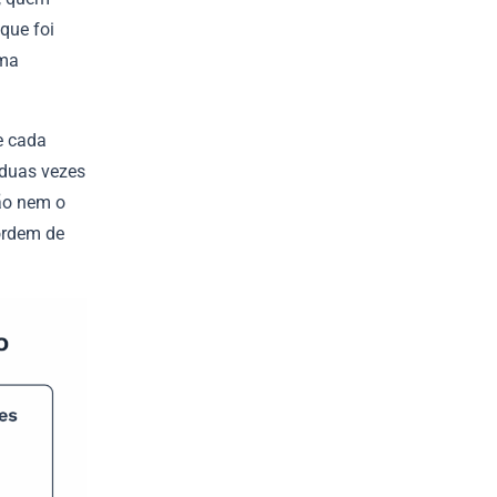
que foi
ima
e cada
 duas vezes
ão nem o
ordem de