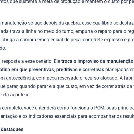
tos que sustenta a meta de produção e mantém o custo por p
manutenção só age depois da quebra, esse equilíbrio se desfaz
ada trava a linha no meio do turno, empurra o reparo para o re
e obriga a compra emergencial de peça, com frete expresso e p
do.
resposta a esse cenário. Ele
troca o improviso da manutenção 
otina em que preventivas, preditivas e corretivas
planejadas e
m antecedência, com peça reservada e recurso alocado. A fábr
que parar, quando parar e a que custo, em vez de correr atrás da
e ela acontece.
a completo, você entenderá como funciona o PCM, suas princip
entação e os indicadores essenciais para acompanhar os resul
s destaques