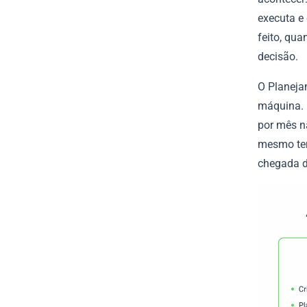
executa e
feito, qua
decisão.
O Planeja
máquina. 
por mês n
mesmo tem
chegada d