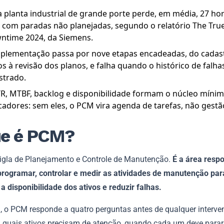
planta industrial de grande porte perde, em média, 27 ho
com paradas não planejadas, segundo o relatório The True
ntime 2024, da Siemens.
mplementação passa por nove etapas encadeadas, do cadas
os à revisão dos planos, e falha quando o histórico de falha
strado.
R, MTBF, backlog e disponibilidade formam o núcleo míni
cadores: sem eles, o PCM vira agenda de tarefas, não gestã
ue é PCM?
igla de Planejamento e Controle de Manutenção.
É a área resp
 programar, controlar e medir as atividades de manutenção par
 disponibilidade dos ativos e reduzir falhas.
a, o PCM responde a quatro perguntas antes de qualquer interv
: quais ativos precisam de atenção, quando cada um deve para