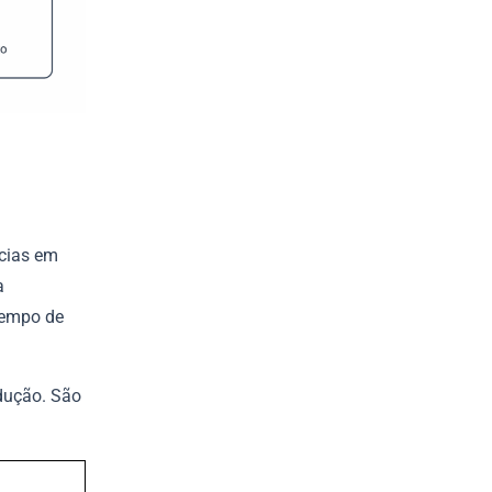
cias em
a
 tempo de
dução. São