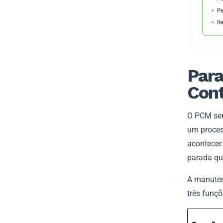
Para
Cont
O PCM ser
um process
acontecer.
parada qu
A manuten
três funç