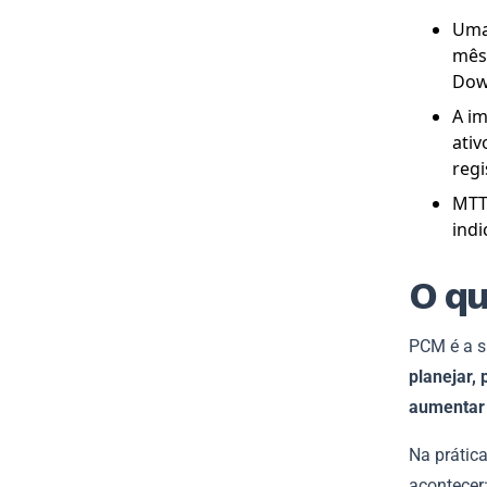
Uma 
mês 
Dow
A i
ativ
regi
MTT
indi
O q
PCM é a s
planejar,
aumentar a
Na prátic
acontecer