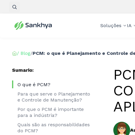
Pesquisar
Soluções
IA
/ Blog
/
PCM: o que é Planejamento e Controle d
PC
Sumario:
O que é PCM?
CO
Para que serve o Planejamento
e Controle de Manutenção?
AP
Por que o PCM é importante
para a indústria?
Quais são as responsabilidades
A
do PCM?