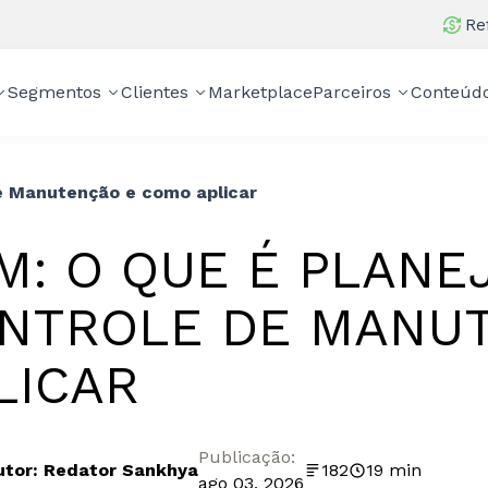
Re
Segmentos
Clientes
Marketplace
Parceiros
Conteúd
e Manutenção e como aplicar
M: O QUE É PLANE
NTROLE DE MANU
LICAR
Publicação:
utor: Redator Sankhya
182
19 min
ago 03, 2026