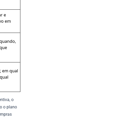
r e
ivo em
 quando,
 que
, em qual
qual
tiva, o
o o plano
ompras