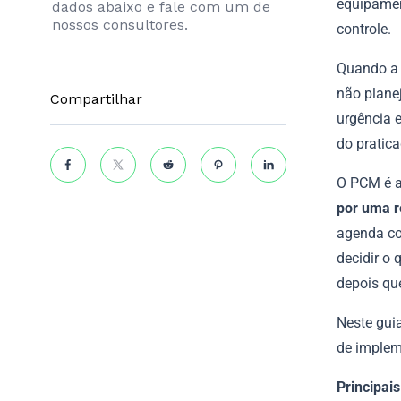
equipamen
dados abaixo e fale com um de
nossos consultores.
controle.
Quando a 
não planej
Compartilhar
urgência 
do pratica
O PCM é a 
por uma r
agenda co
decidir o 
depois qu
Neste gui
de implem
Principai