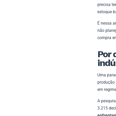
precisa t
estoque ba
É nessa a
não plane
compra em
Por 
indú
Uma parad
produção 
em regime
A pesqui
3.215 dec
enfrentam