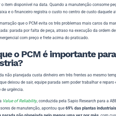
er o item disponível na data. Quando a manutenção consome peç
ixa e o financeiro registra o custo no centro de custo daquele a
marração que o PCM evita os três problemas mais caros da m
jada: parada por falta de peça, atraso na execução da ordem de 
ergencial com preço e frete acima do praticado.
que o PCM é importante para
stria?
a não planejada custa dinheiro em três frentes ao mesmo tem
que deixou de sair, equipe parada sem poder trabalhar e reparo
 de urgência.
sa
Value of Reliability
, conduzida pela Sapio Research para a A
isores de manutenção, apontou que
69% das plantas industriai
 parada não planejada pelo menos uma vez por mês
, com cus