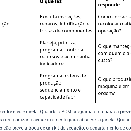
O que faz
responde
Executa inspeções,
Como conserta
nção
reparos, lubrificação e
recolocar o at
trocas de componentes
operação?
Planeja, prioriza,
O que manter,
programa, controla
com quem e a
recursos e acompanha
custo?
indicadores
Programa ordens de
O que produzir
produção,
máquina e em 
sequenciamento e
ordem?
capacidade fabril
 entre eles é direta. Quando o PCM programa uma parada preven
sa reorganizar o sequenciamento para absorver a janela. Quand
nção prevê a troca de um kit de vedação, o departamento de c