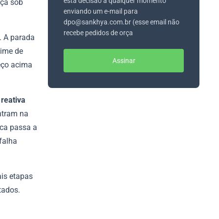
esta decisão a qualquer momento
eça sob
enviando um e-mail para
dpo@sankhya.com.br (esse email não
recebe pedidos de orça
. A parada
gime de
Assinar
reço acima
reativa
ntram na
ica passa a
 falha
ais etapas
tados.