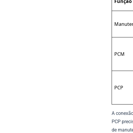
Função
Manute
PCM
PCP
A conexão
PCP preci
de manute