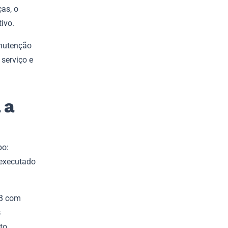
as, o
tivo.
anutenção
serviço e
 a
po:
 executado
BB com
s
to