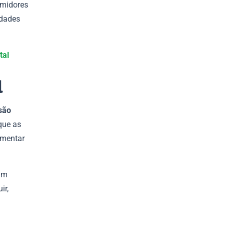
umidores
idades
tal
l
são
 que as
ementar
am
ir,