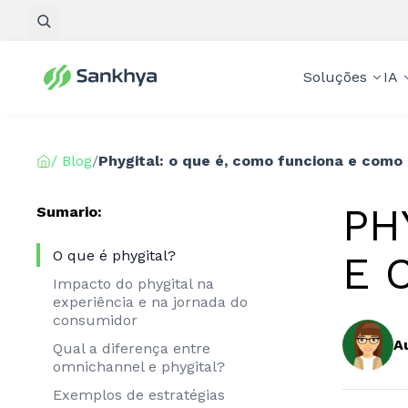
Pesquisar
Soluções
IA
/ Blog
/
Phygital: o que é, como funciona e como 
PH
Sumario:
O que é phygital?
E 
Impacto do phygital na
experiência e na jornada do
consumidor
A
Qual a diferença entre
omnichannel e phygital?
Exemplos de estratégias