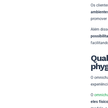
Os client
ambientes
promover
Além diss
possibili
facilitand
Qual
phyg
O omnicha
experiênci
O
omnich
eles físic