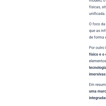
modelo, o 
físicas, s
unificada
O foco da
que as in
de forma e
Por outro 
físico e o 
elementos 
tecnologi
imersivas
Em resum
uma marca
integrada