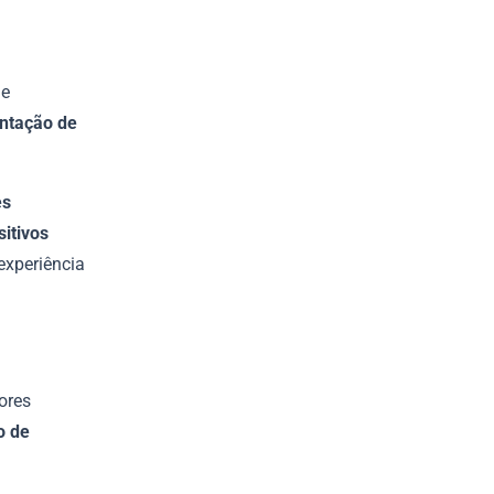
de
ntação de
es
itivos
experiência
ores
o de