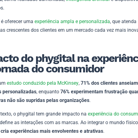
s.
o é oferecer uma
experiência ampla e personalizada
, que atenda
vas crescentes dos clientes em um mercado cada vez mais inov
cto do phygital na experiênc
ornada do consumidor
 um
estudo conduzido pela McKinsey
,
71% dos clientes anseiam
s personalizadas
, enquanto
76% experimentam frustração qua
vas não são supridas pelas organizações
.
texto, o phygital tem grande impacto na
experiência do consum
define as interações com as marcas. Ao integrar o mundo físico e
 cria experiências mais envolventes e atrativas
.