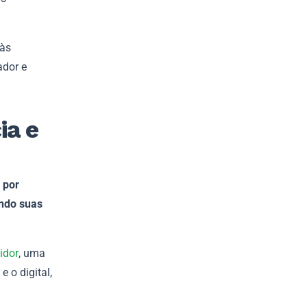
 às
ador e
ia e
 por
ndo suas
idor
, uma
 o digital,