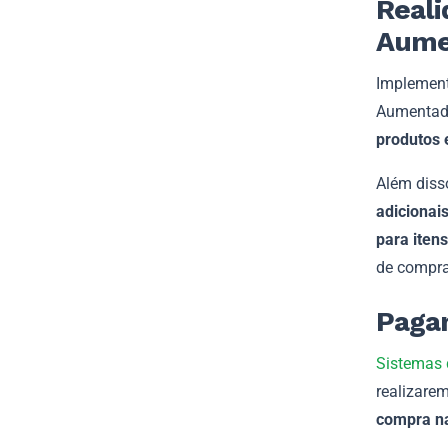
Reali
Aume
Implement
Aumentada
produtos 
Além disso
adicionai
para itens
de compra
Pagam
Sistemas
realizare
compra na