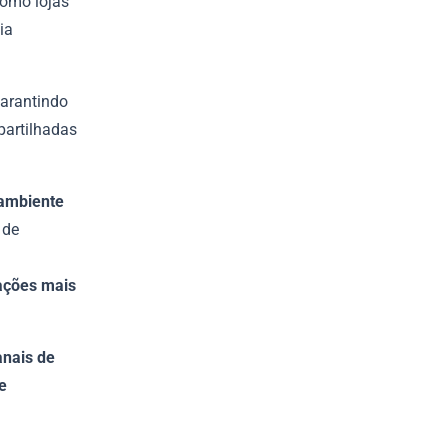
como lojas
ia
garantindo
partilhadas
 ambiente
 de
rações mais
anais de
e