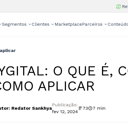
Re
Segmentos
Clientes
Marketplace
Parceiros
Conteúd
aplicar
YGITAL: O QUE É,
COMO APLICAR
Publicação:
utor: Redator Sankhya
73
7 min
fev 12, 2024