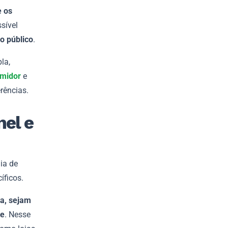
e os
ssível
o público
.
la,
midor
e
rências.
el e
ia de
íficos.
a, sejam
te
. Nesse