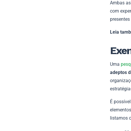
Ambas as 
com exper
presentes 
Leia tam
Exem
Uma
pesq
adeptos d
organizaç
estratégia
É possíve
elementos 
listamos o