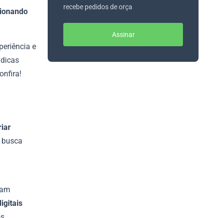
recebe pedidos de orça
cionando
Assinar
periência e
 dicas
nfira!
riar
o busca
nam
igitais
os