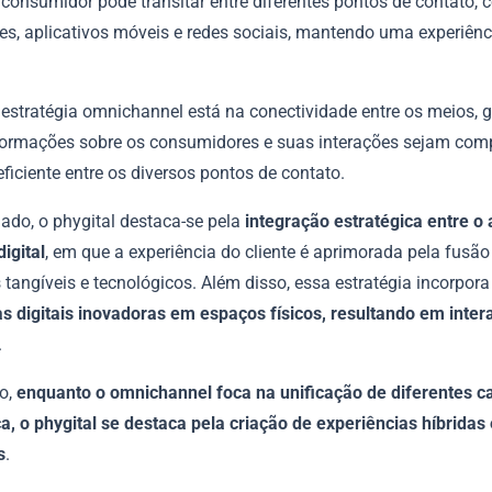
consumidor pode transitar entre diferentes pontos de contato, 
ites, aplicativos móveis e redes sociais, mantendo uma experiênc
.
 estratégia omnichannel está na conectividade entre os meios, 
formações sobre os consumidores e suas interações sejam com
ficiente entre os diversos pontos de contato.
lado, o phygital destaca-se pela
integração estratégica entre o
digital
, em que a experiência do cliente é aprimorada pela fusão
tangíveis e tecnológicos. Além disso, essa estratégia incorpora
as digitais inovadoras em espaços físicos, resultando em inte
.
o,
enquanto o omnichannel foca na unificação de diferentes c
, o phygital se destaca pela criação de experiências híbridas 
s
.