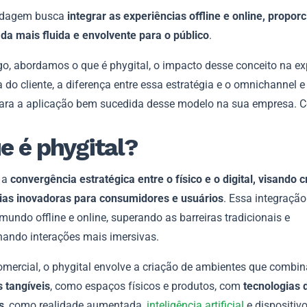
rdagem busca
integrar as experiências offline e online, propor
da mais fluida e envolvente para o público
.
go, abordamos o que é phygital, o impacto desse conceito na ex
 do cliente, a diferença entre essa estratégia e o omnichannel e
para a aplicação bem sucedida desse modelo na sua empresa. Co
e é phygital?
 a
convergência estratégica entre o físico e o digital, visando c
ias inovadoras para consumidores e usuários
. Essa integraçã
 mundo offline e online, superando as barreiras tradicionais e
nando interações mais imersivas.
omercial, o phygital envolve a criação de ambientes que combi
 tangíveis
, como espaços físicos e produtos, com
tecnologias d
s
, como realidade aumentada,
inteligência artificial
e dispositiv