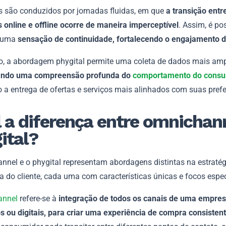
es são conduzidos por jornadas fluidas, em que
a transição entr
 online e offline ocorre de maneira imperceptível
. Assim, é po
 uma
sensação de continuidade, fortalecendo o engajamento d
o, a abordagem phygital permite uma coleta de dados mais amp
tando uma compreensão profunda do
comportamento do consu
o a entrega de ofertas e serviços mais alinhados com suas prefe
 a diferença entre omnichann
ital?
nnel e o phygital representam abordagens distintas na estratég
a do cliente, cada uma com características únicas e focos espec
annel
refere-se à
integração de todos os canais de uma empres
os ou digitais, para criar uma experiência de compra consisten