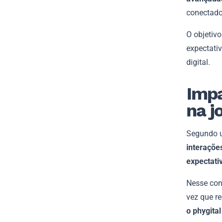
conectado
O objetiv
expectati
digital.
Impa
na j
Segundo
interaçõe
expectati
Nesse con
vez que re
o phygital