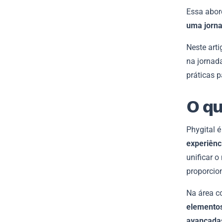
Essa abo
uma jorna
Neste arti
na jornada
práticas 
O qu
Phygital é
experiênc
unificar o
proporcio
Na área c
elementos
avançada