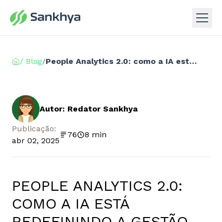
/ Blog
/
People Analytics 2.0: como a IA está redefinindo a gestão de talentos
Autor: Redator Sankhya
Publicação:
76
8 min
abr 02, 2025
PEOPLE ANALYTICS 2.0:
COMO A IA ESTÁ
REDEFININDO A GESTÃO