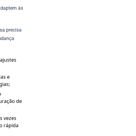
adaptem às
sa precisa
mudança
ajustes
as e
gias;
o
uração de
s vezes
o rápida