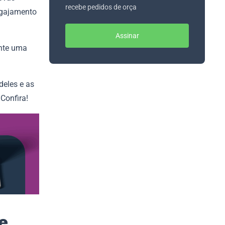
recebe pedidos de orça
ngajamento
Assinar
nte uma
deles e as
Confira!
e