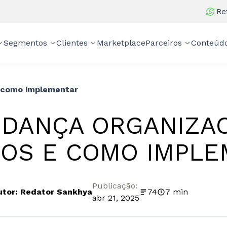
Re
Segmentos
Clientes
Marketplace
Parceiros
Conteúd
e como implementar
DANÇA ORGANIZACI
POS E COMO IMPL
Publicação:
utor: Redator Sankhya
74
7 min
abr 21, 2025