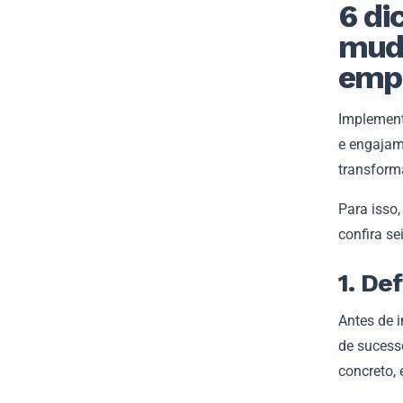
6 di
muda
emp
Implement
e engajam
transfor
Para isso,
confira s
1. De
Antes de 
de sucess
concreto, 