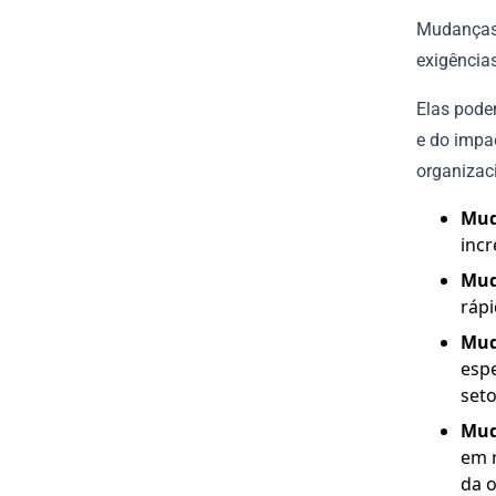
Mudanças 
exigência
Elas pode
e do impa
organizac
Mud
inc
Mud
rápi
Mud
espe
seto
Mud
em r
da 