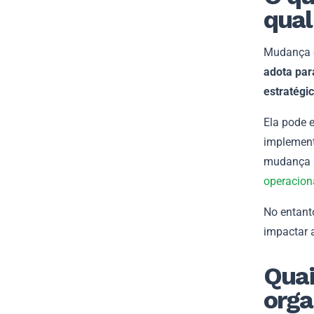
qual
Mudança o
adota par
estratégi
Ela pode e
implement
mudança m
operacion
No entanto
impactar 
Quai
orga