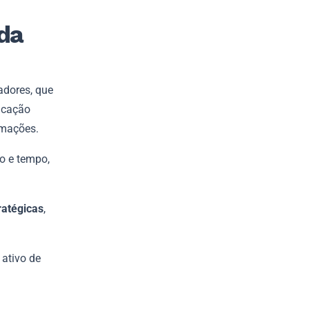
 da
adores, que
icação
rmações.
o e tempo,
ratégicas
,
 ativo de