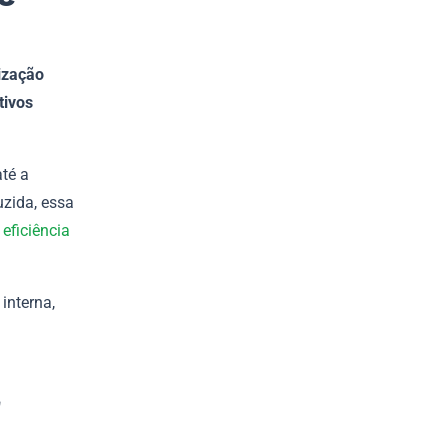
ização
tivos
até a
zida, essa
a
eficiência
interna,