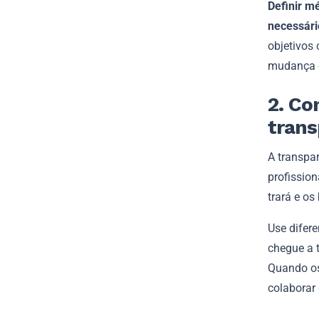
Definir m
necessári
objetivos
mudança e
2. C
tran
A transpa
profissio
trará e os
Use difer
chegue a 
Quando os
colaborar