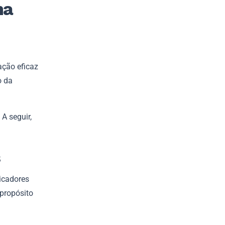
ma
ação eficaz
o da
 A seguir,
s
icadores
propósito