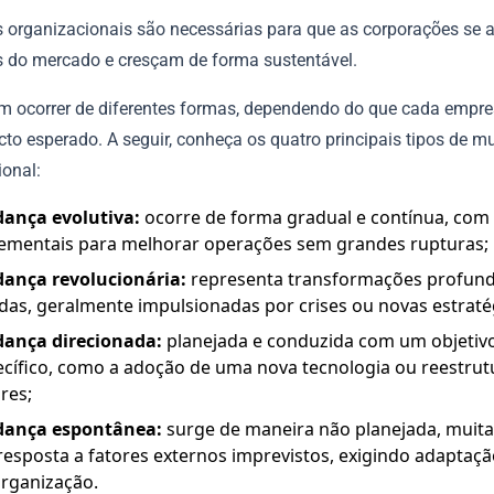
organizacionais são necessárias para que as corporações se 
s do mercado e cresçam de forma sustentável.
m ocorrer de diferentes formas, dependendo do que cada empre
cto esperado. A seguir, conheça os quatro principais tipos de 
ional:
ança evolutiva:
ocorre de forma gradual e contínua, com 
rementais para melhorar operações sem grandes rupturas;
ança revolucionária:
representa transformações profund
das, geralmente impulsionadas por crises ou novas estraté
ança direcionada:
planejada e conduzida com um objetiv
cífico, como a adoção de uma nova tecnologia ou reestrut
res;
ança espontânea:
surge de maneira não planejada, muita
esposta a fatores externos imprevistos, exigindo adaptaçã
organização.