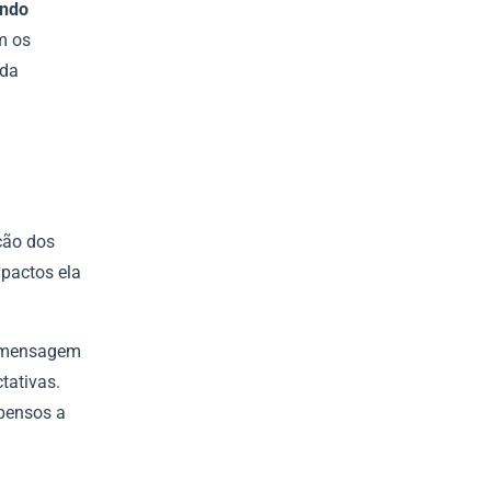
ando
m os
 da
ção dos
pactos ela
 a mensagem
tativas.
pensos a