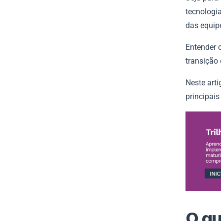
tecnologi
das equip
Entender 
transição 
Neste arti
principai
O qu