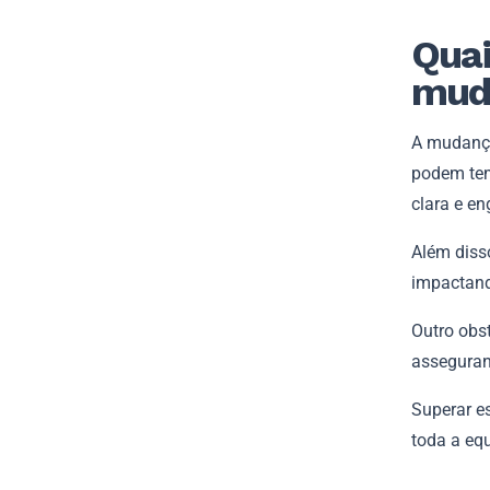
Quai
muda
A mudança
podem tem
clara e en
Além diss
impactan
Outro obs
asseguran
Superar es
toda a equ