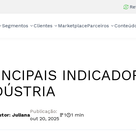
Re
Segmentos
Clientes
Marketplace
Parceiros
Conteúd
INCIPAIS INDICADO
DÚSTRIA
Publicação:
utor: Juliana
1
1 min
out 20, 2025