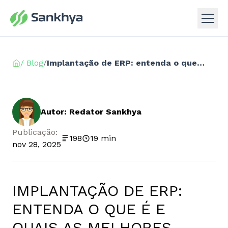
/ Blog
/
Implantação de ERP: entenda o que é e quais as melhores práticas
Autor: Redator Sankhya
Publicação:
198
19 min
nov 28, 2025
IMPLANTAÇÃO DE ERP:
ENTENDA O QUE É E
QUAIS AS MELHORES