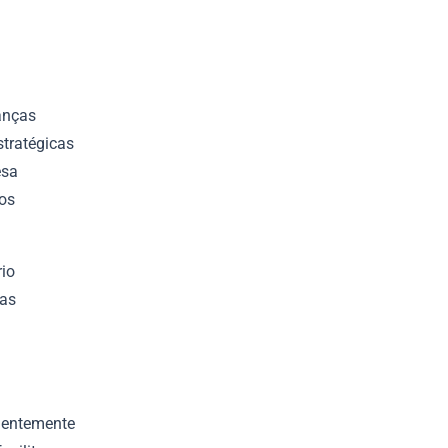
anças
stratégicas
esa
dos
rio
 as
ndentemente