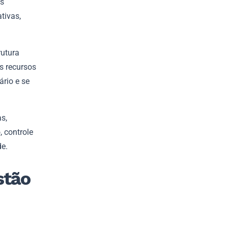
as
tivas,
rutura
s recursos
rio e se
s,
, controle
de.
stão