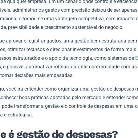
a de qualquer empresa. Em um cenário onde controle e eficiênci
áveis, administrar os gastos com precisão deixou de ser apena
eracional e tornou-se uma vantagem competitiva, com impacto d
ade, previsibilidade e crescimento sustentável do negócio.
ue aprovar e registrar gastos, uma gestão bem estruturada permi
os, otimizar recursos e direcionar investimentos de forma mais i
ssos estruturados e o apoio da tecnologia, como sistemas de
, é possível automatizar rotinas, garantir conformidade com as 
e tomar decisões mais embasadas.
igo, você irá entender como organizar uma gestão de despesas 
, conhecer boas práticas adotadas pelo mercado e entender com
a pode transformar a gestão e o controle de despesas em uma 
ra e estratégica.
e é gestão de despesas?