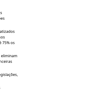
os
ões
matizados
sos
é 75% os
 eliminam
nceiras
gislações,
s