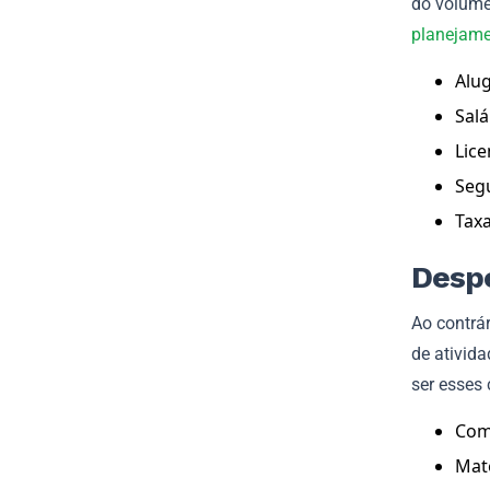
do volume
planejame
Alu
Salá
Lice
Seg
Taxa
Despe
Ao contrár
de ativid
ser esses 
Com
Mat