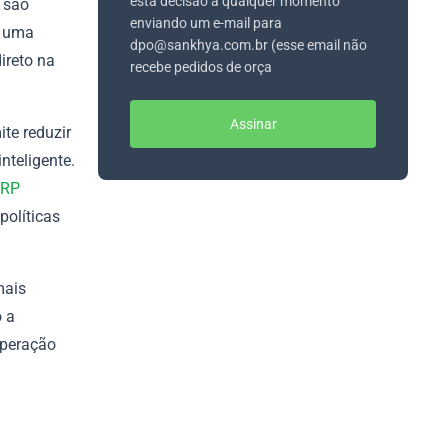
esta decisão a qualquer momento
a são
enviando um e-mail para
s uma
dpo@sankhya.com.br (esse email não
ireto na
recebe pedidos de orça
Assinar
te reduzir
nteligente.
ERP
políticas
mais
o a
operação