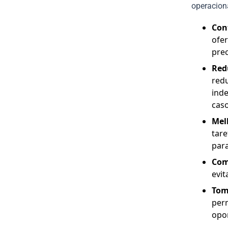
operacion
Cont
ofer
pre
Red
red
ind
caso
Mel
tar
para
Comp
evit
Tom
perm
opo