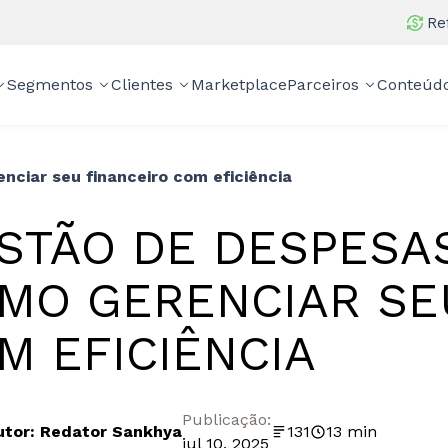
Re
Segmentos
Clientes
Marketplace
Parceiros
Conteúd
nciar seu financeiro com eficiência
STÃO DE DESPESAS
MO GERENCIAR SE
M EFICIÊNCIA
Publicação:
utor: Redator Sankhya
131
13 min
jul 10, 2025