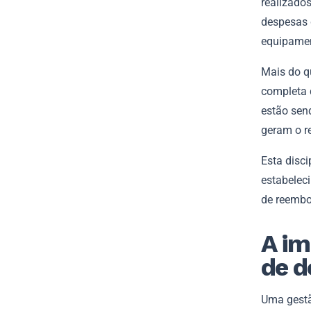
realizado
despesas d
equipamen
Mais do q
completa 
estão sen
geram o r
Esta disci
estabeleci
de reembol
A im
de d
Uma gestã