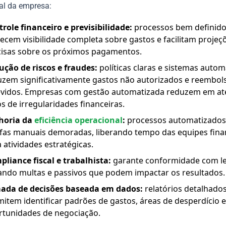
al da empresa:
role financeiro e previsibilidade:
processos bem definid
ecem visibilidade completa sobre gastos e facilitam projeç
cisas sobre os próximos pagamentos.
ução de riscos e fraudes:
políticas claras e sistemas auto
uzem significativamente gastos não autorizados e reembol
evidos. Empresas com gestão automatizada reduzem em at
s de irregularidades financeiras.
horia da
eficiência operacional
:
processos automatizados
efas manuais demoradas, liberando tempo das equipes fina
 atividades estratégicas.
liance fiscal e trabalhista:
garante conformidade com le
ando multas e passivos que podem impactar os resultados.
ada de decisões baseada em dados:
relatórios detalhado
item identificar padrões de gastos, áreas de desperdício e
rtunidades de negociação.