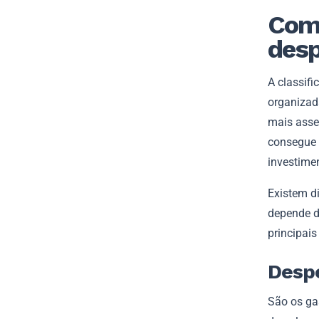
Como
des
A classif
organizada
mais asse
consegue i
investime
Existem di
depende do
principais
Despe
São os ga