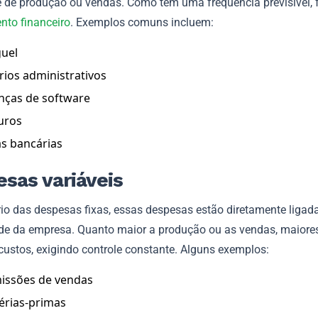
 de produção ou vendas. Como têm uma frequência previsível, f
nto financeiro
. Exemplos comuns incluem:
guel
rios administrativos
nças de software
uros
s bancárias
sas variáveis
io das despesas fixas, essas despesas estão diretamente ligada
ade da empresa. Quanto maior a produção ou as vendas, maiore
custos, exigindo controle constante. Alguns exemplos:
issões de vendas
érias-primas