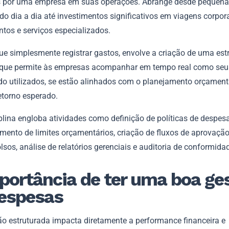
s por uma empresa em suas operações. Abrange desde pequen
o dia a dia até investimentos significativos em viagens corpora
tos e serviços especializados.
ue simplesmente registrar gastos, envolve a criação de uma est
que permite às empresas acompanhar em tempo real como seu
do utilizados, se estão alinhados com o planejamento orçamentá
etorno esperado.
plina engloba atividades como definição de políticas de despesa
mento de limites orçamentários, criação de fluxos de aprovação
sos, análise de relatórios gerenciais e auditoria de conformida
portância de ter uma boa ge
espesas
o estruturada impacta diretamente a performance financeira e