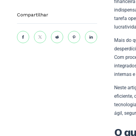
financeir
indispens
Compartilhar
tarefa op
lucrativid
Mais do q
desperdíci
Com proce
integrados
internas 
Neste art
eficiente
tecnologi
ágil, segu
O qu