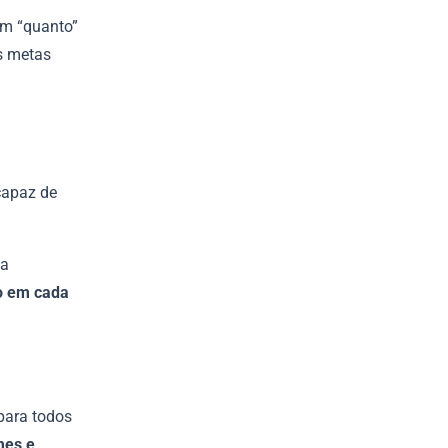
am “quanto”
s metas
capaz de
 a
uo em cada
para todos
mes e