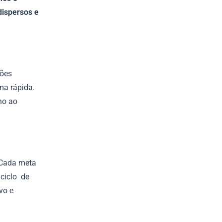
dispersos e
iões
ma rápida.
ho ao
 Cada meta
ciclo de
vo e