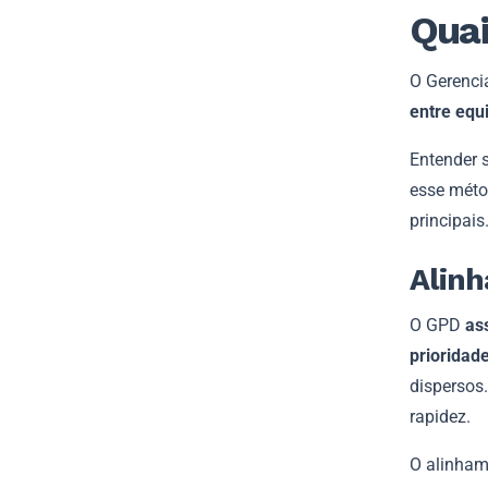
Quai
O Gerenci
entre equ
Entender 
esse mét
principais
Alinh
O GPD
as
prioridad
dispersos
rapidez.
O alinhame