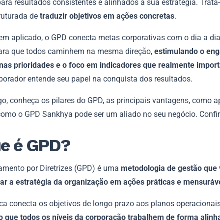
ara resultados consistentes e alinhados à sua estratégia. Trat
ruturada de
traduzir objetivos em ações concretas
.
m aplicado, o GPD conecta metas corporativas com o dia a di
ara que todos caminhem na mesma direção,
estimulando o en
 nas prioridades e o foco em indicadores que realmente impor
borador entende seu papel na conquista dos resultados.
go, conheça os pilares do GPD, as principais vantagens, como a
 como o GPD Sankhya pode ser um aliado no seu negócio. Confir
e é GPD?
amento por Diretrizes (GPD) é uma
metodologia de gestão que 
ar a estratégia da organização em ações práticas e mensuráv
ca conecta os objetivos de longo prazo aos planos operacionais
o que todos os níveis da corporação trabalhem de forma alinh