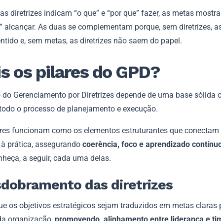
as diretrizes indicam “o que” e “por que” fazer, as metas mostr
” alcançar. As duas se complementam porque, sem diretrizes, a
ntido e, sem metas, as diretrizes não saem do papel.
s os pilares do GPD?
 do Gerenciamento por Diretrizes depende de uma base sólida 
 todo o processo de planejamento e execução.
ares funcionam como os elementos estruturantes que conectam
a à prática, assegurando
coerência, foco e aprendizado contín
nheça, a seguir, cada uma delas.
sdobramento das diretrizes
ue os objetivos estratégicos sejam traduzidos em metas claras 
 da organização,
promovendo alinhamento entre liderança e ti