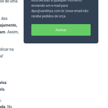
esta decisão a qualquer momento
a-se de uma
enviando um e-mail para
dpo@sankhya.com.br (esse email não
recebe pedidos de orça
a das
gajamento,
Assinar
tam
. Assim,
plicar na
a!
visa
eis
.
,
ada
. No