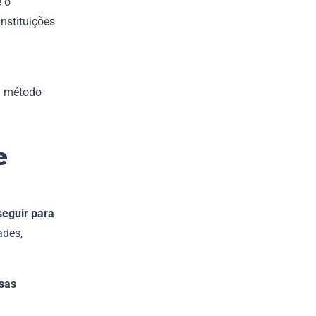
e o
instituições
m método
e
seguir para
ades,
sas