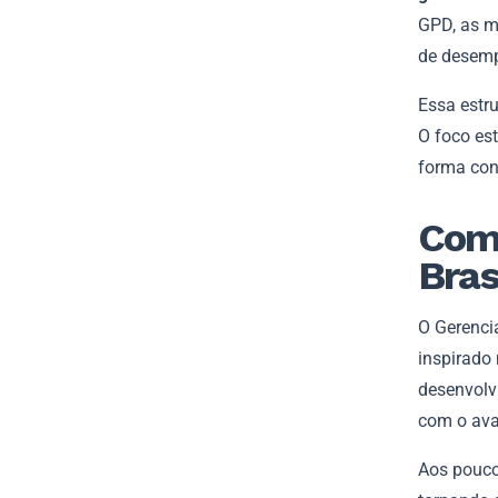
GPD, as m
de desem
Essa estru
O foco est
forma cons
Como
Bras
O Gerenci
inspirado
desenvolv
com o ava
Aos pouco