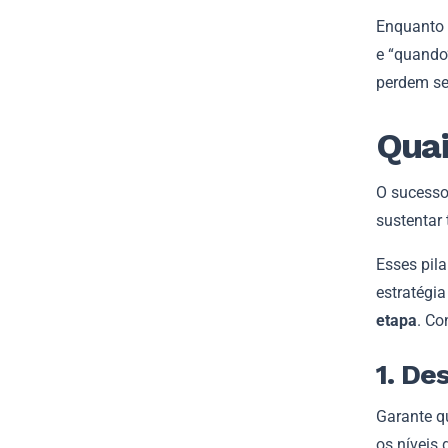
Enquanto 
e “quando
perdem se
Quai
O sucesso
sustentar
Esses pil
estratégi
etapa
. Co
1. De
Garante q
os níveis