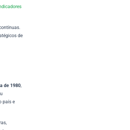
ndicadores
contínuas.
ratégicos de
da de 1980
,
eu
 país e
ras,