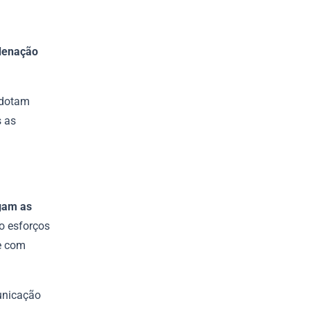
rdenação
adotam
s as
gam as
do esforços
e com
municação