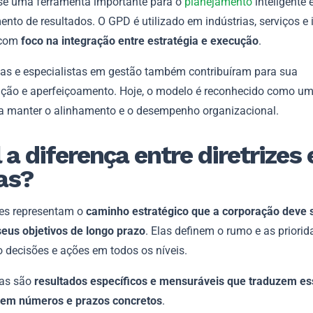
se uma ferramenta importante para o
planejamento
inteligente 
nto de resultados. O GPD é utilizado em indústrias, serviços e 
 com
foco na integração entre estratégia e execução
.
ias e especialistas em gestão também contribuíram para sua
ção e aperfeiçoamento. Hoje, o modelo é reconhecido como u
ra manter o alinhamento e o desempenho organizacional.
 a diferença entre diretrizes 
as?
izes representam o
caminho estratégico que a corporação deve 
seus objetivos de longo prazo
. Elas definem o rumo e as priorid
o decisões e ações em todos os níveis.
tas são
resultados específicos e mensuráveis que traduzem es
s em números e prazos concretos
.