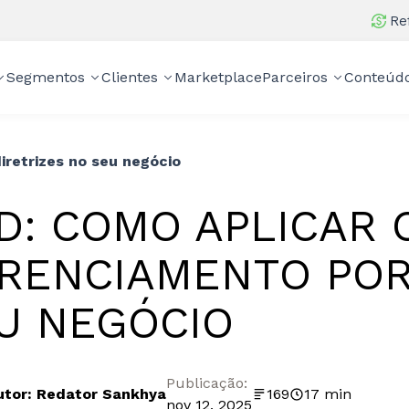
Re
Segmentos
Clientes
Marketplace
Parceiros
Conteúd
iretrizes no seu negócio
D: COMO APLICAR 
RENCIAMENTO POR
U NEGÓCIO
Publicação:
utor: Redator Sankhya
169
17 min
nov 12, 2025