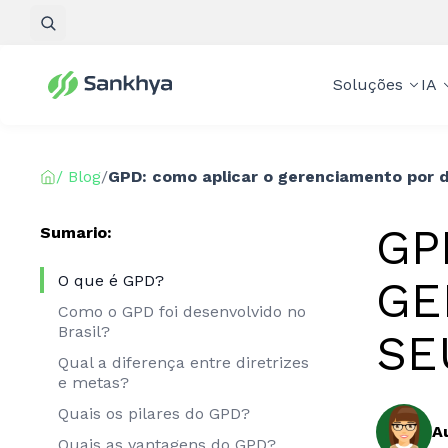
Pesquisar
Soluções
IA
/ Blog
/
GPD: como aplicar o gerenciamento por d
GP
Sumario:
O que é GPD?
GE
Como o GPD foi desenvolvido no
Brasil?
SE
Qual a diferença entre diretrizes
e metas?
Quais os pilares do GPD?
A
Quais as vantagens do GPD?