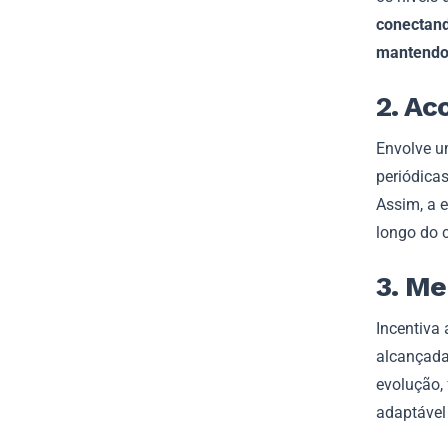
conectand
mantendo
2. A
Envolve u
periódica
Assim, a 
longo do c
3. Me
Incentiva
alcançada
evolução,
adaptável