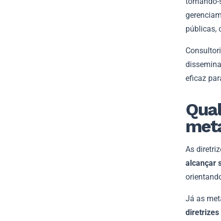
tornando-
gerenciame
públicas,
Consultor
dissemina
eficaz pa
Qual
met
As diretr
alcançar 
orientand
Já as me
diretrize