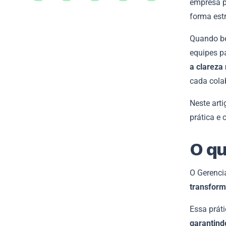
empresa p
forma est
Quando be
equipes p
a clareza
cada cola
Neste arti
prática e
O qu
O Gerenci
transform
Essa práti
garantind