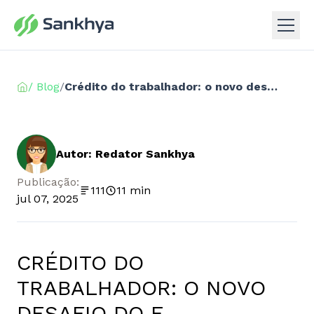
/ Blog
/
Crédito do trabalhador: o novo desafio do e-Consignado para RHs
Autor: Redator Sankhya
Publicação:
111
11 min
jul 07, 2025
CRÉDITO DO
TRABALHADOR: O NOVO
DESAFIO DO E-