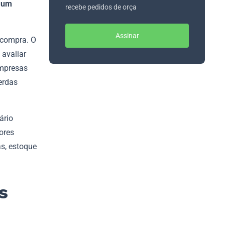
 um
recebe pedidos de orça
Assinar
 compra. O
avaliar
empresas
erdas
ário
ores
s, estoque
s