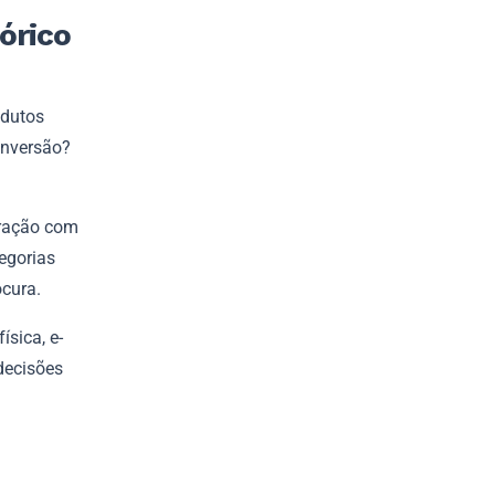
órico
odutos
onversão?
eração com
egorias
cura.
sica, e-
 decisões