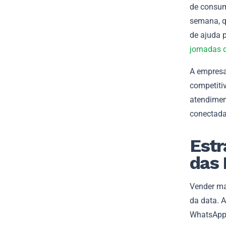
de consum
semana, q
de ajuda p
jornadas 
A empresa
competiti
atendimen
conectada
Estr
das
Vender ma
da data. A
WhatsApp,