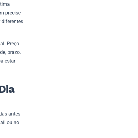
ltima
em precise
 diferentes
al. Preço
de, prazo,
a estar
Dia
das antes
ail ou no