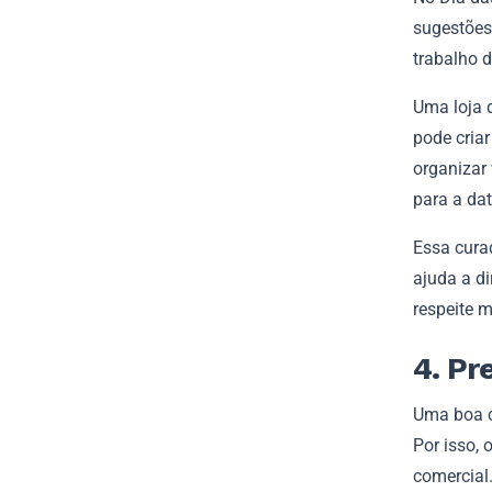
sugestões 
trabalho 
Uma loja 
pode cria
organizar 
para a dat
Essa cura
ajuda a d
respeite m
4. Pr
Uma boa c
Por isso,
comercial