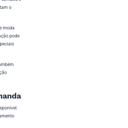
itam o
 de moda
ação pode
speciais
 Também
ição
emanda
sponível.
jamento