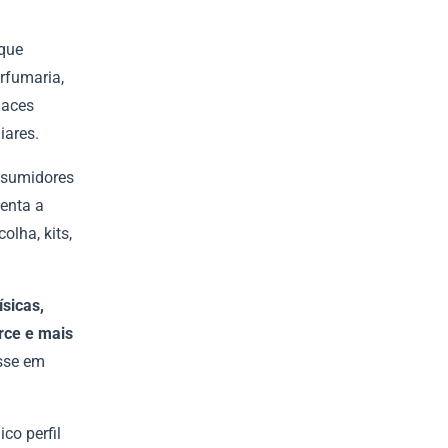
rque
rfumaria,
laces
iares.
nsumidores
enta a
lha, kits,
ísicas,
rce e mais
esse em
co perfil