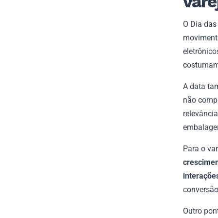
vare
O Dia das
movimenta
eletrônico
costumam 
A data ta
não compr
relevânci
embalagen
Para o var
crescimen
interações
conversão
Outro pon