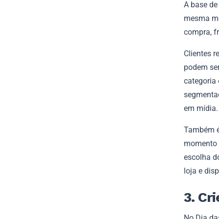
A base de
mesma men
compra, fr
Clientes 
podem ser
categoria
segmentaç
em mídia.
Também é 
momento d
escolha do
loja e dis
3. Cr
No Dia da