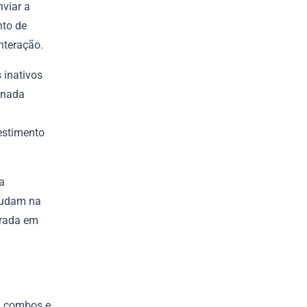
nviar a
to de
interação.
 inativos
inada
estimento
a
judam na
irada em
, combos e