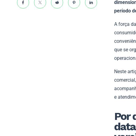
dimension
período d
A força d
consumido
conveniên
que se or
operaciona
Neste art
comercial
acompanha
e atendim
Por 
data