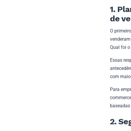
1. Pl
de v
O primeir
venderam 
Qual foi 
Essas res
antecedên
com maior
Para empr
commerce
baseadas 
2. Se