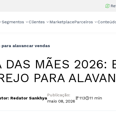
Re
Segmentos
Clientes
Marketplace
Parceiros
Conteúd
o para alavancar vendas
A DAS MÃES 2026:
REJO PARA ALAVA
Publicação:
utor: Redator Sankhya
113
11 min
maio 08, 2026