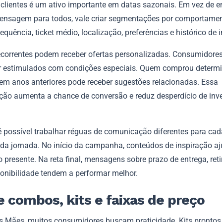
 clientes é um ativo importante em datas sazonais. Em vez de e
sagem para todos, vale criar segmentações por comportamen
equência, ticket médio, localização, preferências e histórico de 
recorrentes podem receber ofertas personalizadas. Consumidores
 estimulados com condições especiais. Quem comprou determ
 em anos anteriores pode receber sugestões relacionadas. Essa
ão aumenta a chance de conversão e reduz desperdício de inv
possível trabalhar réguas de comunicação diferentes para cad
a jornada. No início da campanha, conteúdos de inspiração a
 presente. Na reta final, mensagens sobre prazo de entrega, ret
ponibilidade tendem a performar melhor.
ie combos, kits e faixas de preço
s Mães, muitos consumidores buscam praticidade. Kits prontos