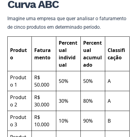
Curva ABC
Imagine uma empresa que quer analisar o faturamento
de cinco produtos em determinado período.
Percent
Percent
Produt
Fatura
ual
ual
Classifi
o
mento
individ
acumul
cação
ual
ado
Produt
R$
50%
50%
A
o 1
50.000
Produt
R$
30%
80%
A
o 2
30.000
Produt
R$
10%
90%
B
o 3
10.000
Produt