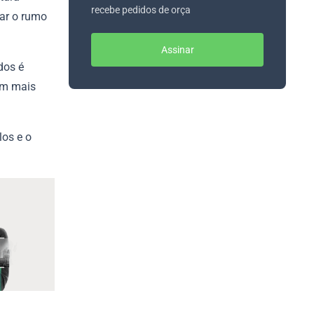
recebe pedidos de orça
mar o rumo
Assinar
dos é
om mais
los e o