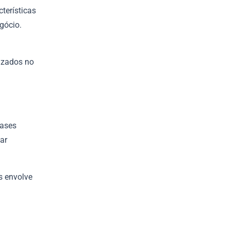
terísticas
gócio.
lizados no
fases
tar
s envolve