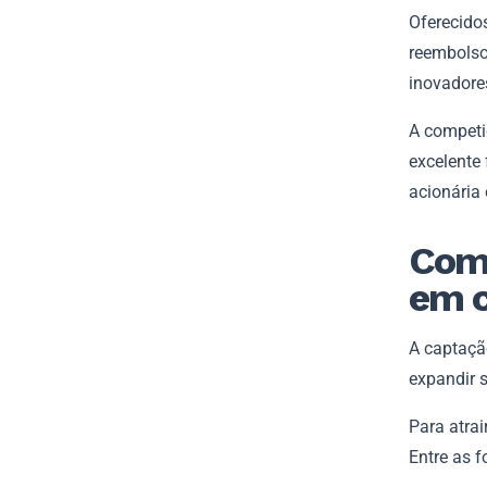
Oferecido
reembolso,
inovadores
A competi
excelente 
acionária
Como
em 
A captaçã
expandir 
Para atrai
Entre as 