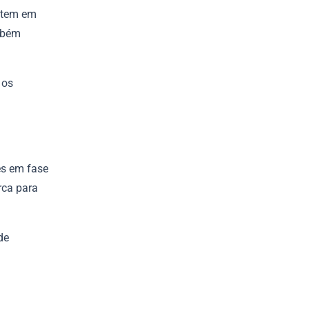
estem em
ambém
 os
es em fase
rca para
de