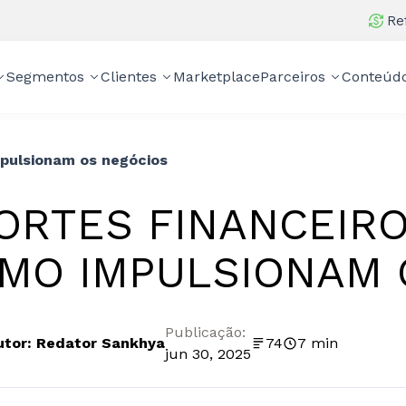
Re
Segmentos
Clientes
Marketplace
Parceiros
Conteúd
mpulsionam os negócios
ORTES FINANCEIRO
MO IMPULSIONAM 
Publicação:
utor: Redator Sankhya
74
7 min
jun 30, 2025