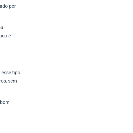
zado por
ou
foco é
 esse tipo
ros, sem
e bom