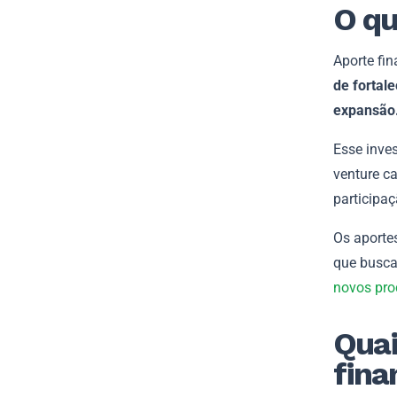
O qu
Aporte fin
de fortale
expansão
Esse inves
venture ca
participaç
Os aporte
que busca
novos pro
Quai
fina