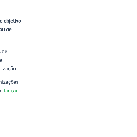
o objetivo
 ou de
s de
e
lização.
anizações
ou
lançar