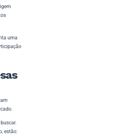
xigem
tos
enta uma
rticipação
esas
scam
rcado.
 buscar.
, estão: