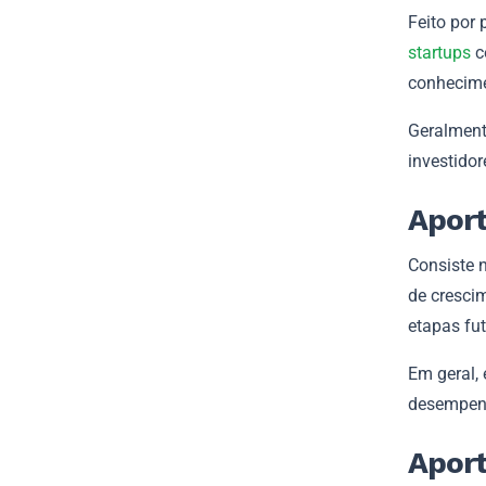
Feito por
startups
c
conhecime
Geralmente
investido
Aport
Consiste 
de cresci
etapas fu
Em geral,
desempenh
Aport