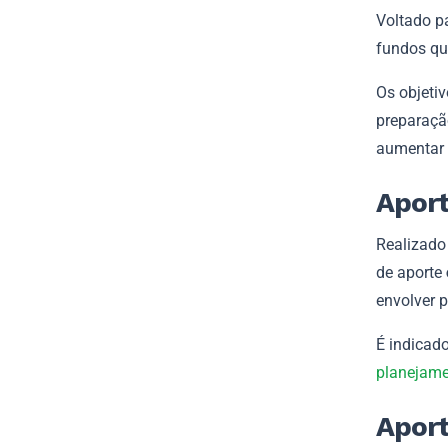
Voltado p
fundos qu
Os objeti
preparação
aumentar 
Aport
Realizado 
de aporte
envolver p
É indicad
planejame
Aport