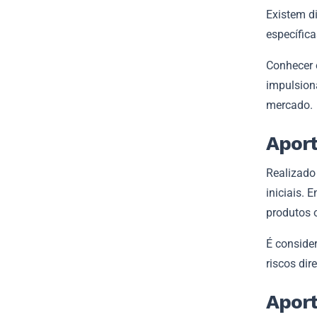
Existem d
específic
Conhecer e
impulsion
mercado.
Aport
Realizado
iniciais. 
produtos 
É conside
riscos dir
Aport