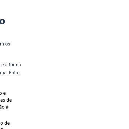
o
am os
 e à forma
rna. Entre
o e
tes de
ão à
so de