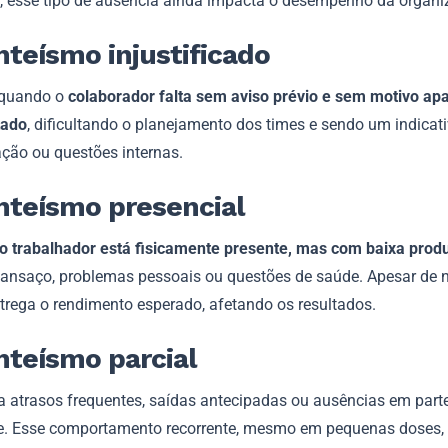
o, esse tipo de ausência ainda impacta o desempenho da organi
teísmo injustificado
quando o
colaborador falta sem aviso prévio e sem motivo ap
ado
, dificultando o planejamento dos times e sendo um indicat
ção ou questões internas.
nteísmo presencial
o trabalhador está fisicamente presente, mas com baixa prod
cansaço, problemas pessoais ou questões de saúde. Apesar de nã
ntrega o rendimento esperado, afetando os resultados.
teísmo parcial
 a atrasos frequentes, saídas antecipadas ou ausências em part
e. Esse comportamento recorrente, mesmo em pequenas doses,