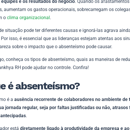
s equipes e os resultados do negócio
. Quando os afastamentos
s, aumentam os gastos operacionais, sobrecarregam os colegas
m o
clima organizacional
.
de situação pode ter diferentes causas e ignorá-las agrava aind
Por isso, é essencial que as lideranças estejam atentas aos sin
areza sobre o impacto que o absenteísmo pode causar.
go, conheça os tipos de absenteísmo, quais as maneiras de reduz
nkhya RH pode ajudar no controle. Confira!
e é absenteísmo?
smo é a
ausência recorrente de colaboradores no ambiente de 
a jornada regular, seja por faltas justificadas ou não, atrasos
 antecipadas
.
cador está
diretamente ligado à produtividade da empresa e a