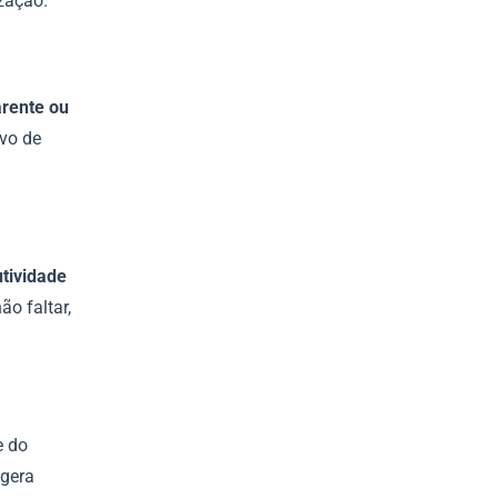
zação.
arente ou
ivo de
utividade
o faltar,
e do
 gera