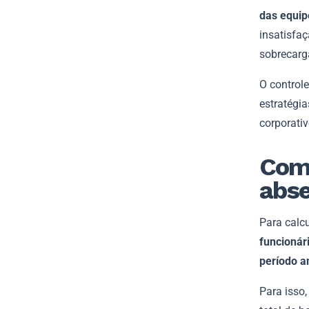
das equip
insatisfa
sobrecarg
O control
estratégi
corporativ
Como
abs
Para calc
funcionár
período a
Para isso