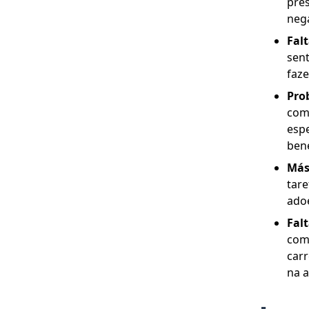
pres
nega
Fal
sen
faze
Pro
com 
espe
bene
Más
tare
ado
Falt
comu
carr
na a