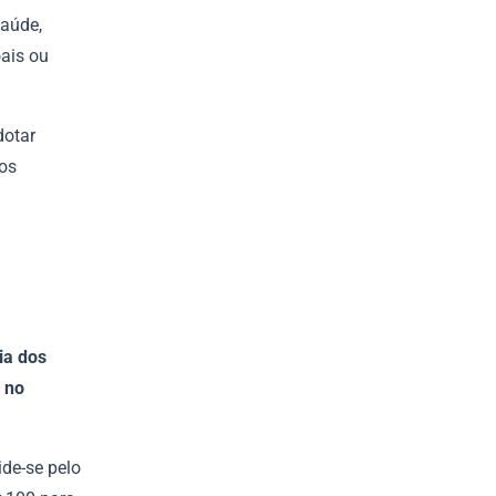
saúde,
oais ou
dotar
os
ia dos
 no
ide-se pelo