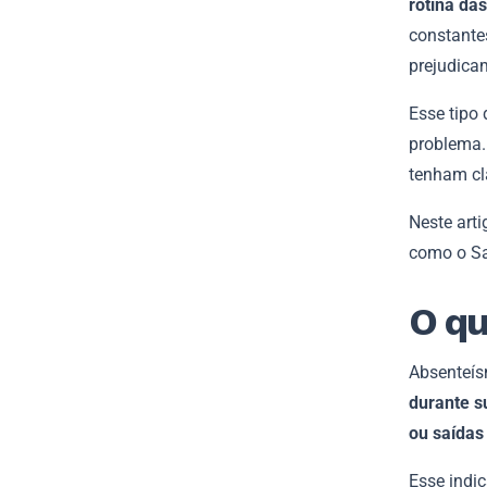
rotina da
constante
prejudica
Esse tipo 
problema. 
tenham cl
Neste arti
como o Sa
O qu
Absenteí
durante su
ou saídas
Esse indi