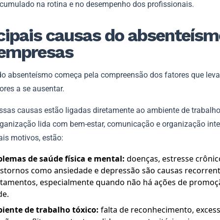
cumulado na rotina e no desempenho dos profissionais.
cipais causas do absenteísm
 empresas
do absenteísmo começa pela compreensão dos fatores que lev
ores a se ausentar.
ssas causas estão ligadas diretamente ao ambiente de trabalho
ganização lida com bem-estar, comunicação e organização inte
ais motivos, estão:
blemas de saúde física e mental:
doenças, estresse crônic
nstornos como ansiedade e depressão são causas recorren
stamentos, especialmente quando não há ações de promoç
de.
iente de trabalho tóxico:
falta de reconhecimento, exces