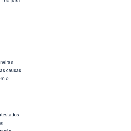
r 100 para
aneiras
r as causas
com o
atestados
na