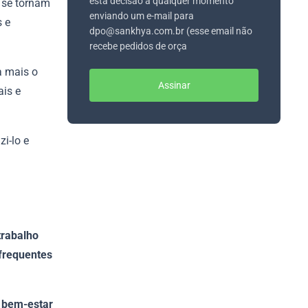
esta decisão a qualquer momento
 se tornam
enviando um e-mail para
 e
dpo@sankhya.com.br (esse email não
recebe pedidos de orça
a mais o
Assinar
ais e
i-lo e
trabalho
 frequentes
o bem-estar