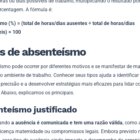
oras ou dias possíveis de trabalho, multiplicando o resultado po
orcentagem. A fórmula é:
mo (%) = (total de horas/dias ausentes ÷ total de horas/dias
eis) × 100
s de absenteísmo
ísmo pode ocorrer por diferentes motivos e se manifestar de m
o ambiente de trabalho. Conhecer seus tipos ajuda a identifica
precisão e a desenvolver estratégias mais eficazes para lidar 
 Abaixo, explicamos os principais.
teísmo justificado
uando
a ausência é comunicada e tem uma razão válida
, como 
licença maternidade ou compromissos legais. Embora previsto 