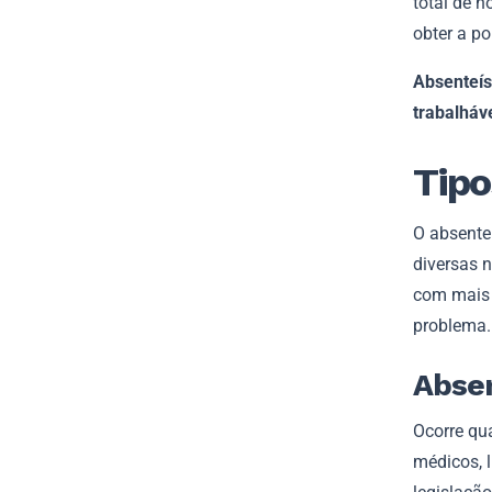
total de h
obter a p
Absenteís
trabalháv
Tipo
O absente
diversas n
com mais 
problema.
Absen
Ocorre q
médicos, 