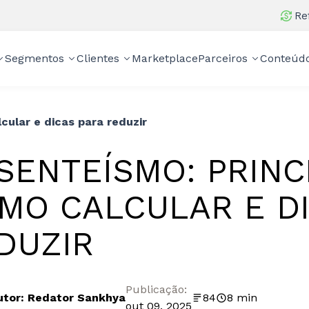
Re
Segmentos
Clientes
Marketplace
Parceiros
Conteúd
cular e dicas para reduzir
SENTEÍSMO: PRINC
MO CALCULAR E D
DUZIR
Publicação:
utor: Redator Sankhya
84
8 min
out 09, 2025