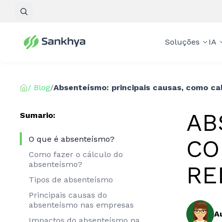
Pesquisar
Soluções
IA
/ Blog
/
Absenteísmo: principais causas, como cal
AB
Sumario:
O que é absenteísmo?
CO
Como fazer o cálculo do
absenteísmo?
RE
Tipos de absenteísmo
Principais causas do
absenteísmo nas empresas
A
Impactos do absenteísmo na