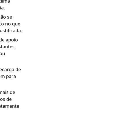
clima
ia.
não se
to no que
stificada.
 de apoio
tantes,
 ou
ecarga de
uem para
nais de
nos de
retamente