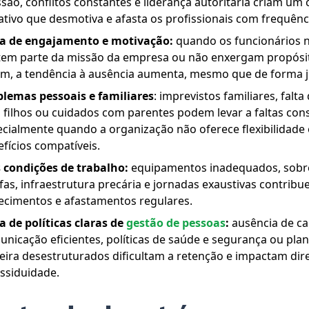
são, conflitos constantes e liderança autoritária criam um 
tivo que desmotiva e afasta os profissionais com frequênc
ta de engajamento e motivação:
quando os funcionários 
tem parte da missão da empresa ou não enxergam propósi
m, a tendência à ausência aumenta, mesmo que de forma ju
blemas pessoais e familiares
: imprevistos familiares, falta
filhos ou cuidados com parentes podem levar a faltas cons
cialmente quando a organização não oferece flexibilidade
fícios compatíveis.
 condições de trabalho:
equipamentos inadequados, sobr
fas, infraestrutura precária e jornadas exaustivas contrib
ecimentos e afastamentos regulares.
a de políticas claras de
gestão de pessoas
:
ausência de ca
nicação eficientes, políticas de saúde e segurança ou pla
eira desestruturados dificultam a retenção e impactam di
ssiduidade.