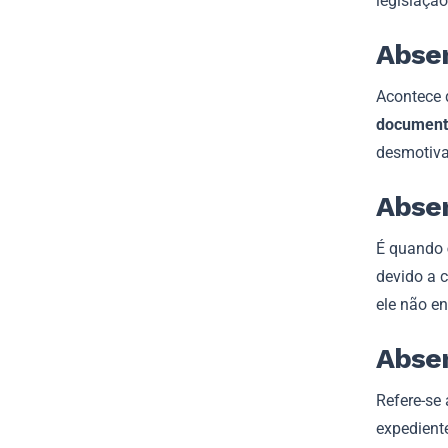
legislaçã
Absen
Acontece 
document
desmotiva
Abse
É quando
devido a 
ele não e
Absen
Refere-se
expedient