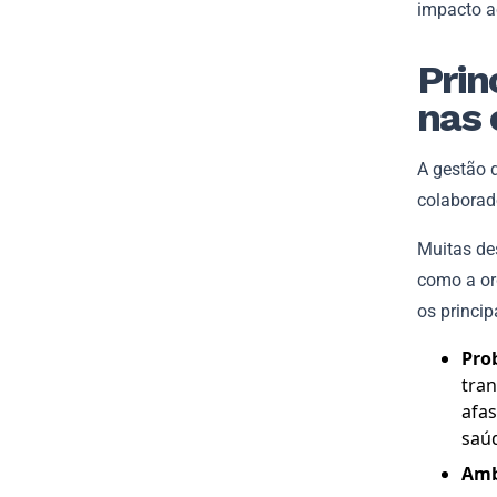
impacto a
Prin
nas
A gestão 
colaborad
Muitas de
como a or
os princip
Pro
tra
afa
saú
Amb