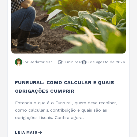
Por Redator Sankhya
13 min read
5 de agosto de 2026
CUSTO DE PRODUÇÃO NA INDÚSTRIA DE
ALIMENTOS: COMO CALCULAR E
CONTROLAR
Saiba quais custos entram na produção de
alimentos, como calcular custos por lote e
unidade e como um ERP ajuda no controle…
LEIA MAIS