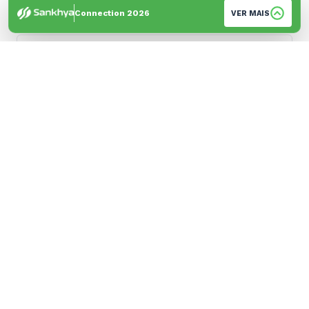
+55
Connection 2026
VER MAIS
Empresa
*
Cidade
*
Sua empresa é cliente Sankhya?
*
Sim
Não
Sou parceiro de negócios
Acompanho conteúdos e publicações da
empresa
Sou cliente
Sou colaborador da Sankhya
É o meu primeiro contato com a Sankhya