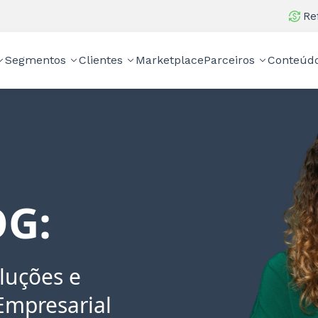
Re
Segmentos
Clientes
Marketplace
Parceiros
Conteúd
G:
luções e
Empresarial