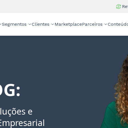
Re
Segmentos
Clientes
Marketplace
Parceiros
Conteúd
G:
luções e
Empresarial