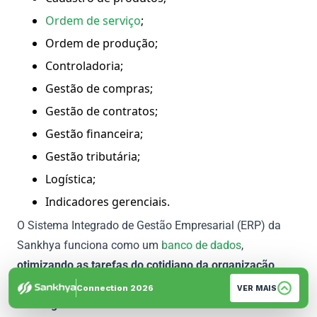
Ordem de serviço
;
Ordem de produção;
Controladoria;
Gestão de compras;
Gestão de contratos;
Gestão financeira;
Gestão tributária;
Logística;
Indicadores gerenciais.
O Sistema Integrado de Gestão Empresarial (ERP) da
Sankhya funciona como um
banco de dados
,
otimizando as tarefas do cotidiano da organização,
reduzindo os trabalhos manuais e simplificando o fluxo
Connection 2026
VER MAIS
dos negócios
.