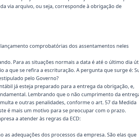
ida via arquivo, ou seja, corresponde à obrigação de
s de lançamento comprobatórias dos assentamentos neles
do. Para as situações normais a data é até o último dia úti
 a que se refira a escrituração. A pergunta que surge é: S
estipulado pelo Governo?
ábil já esteja preparado para a entrega da obrigação, e,
 fundamental. Lembrando que o não cumprimento da entreg
ulta e outras penalidades, conforme o art. 57 da Medida
 Este é mais um motivo para se preocupar com o prazo.
resa a atender às regras da ECD:
são as adequações dos processos da empresa. São elas que