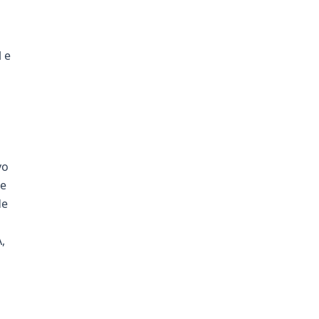
 e
vo
ce
de
,