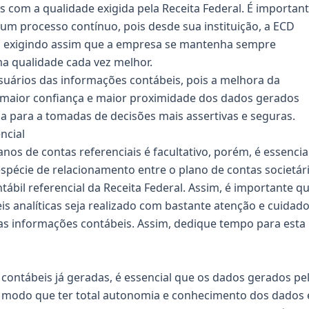
s com a qualidade exigida pela Receita Federal. É importan
m processo contínuo, pois desde sua instituição, a ECD
a, exigindo assim que a empresa se mantenha sempre
a qualidade cada vez melhor.
usuários das informações contábeis, pois a melhora da
s maior confiança e maior proximidade dos dados gerados
a para a tomadas de decisões mais assertivas e seguras.
ncial
os de contas referenciais é facultativo, porém, é essencia
espécie de relacionamento entre o plano de contas societár
ábil referencial da Receita Federal. Assim, é importante q
is analíticas seja realizado com bastante atenção e cuidado
das informações contábeis. Assim, dedique tempo para esta
contábeis já geradas, é essencial que os dados gerados pe
e modo que ter total autonomia e conhecimento dos dados 