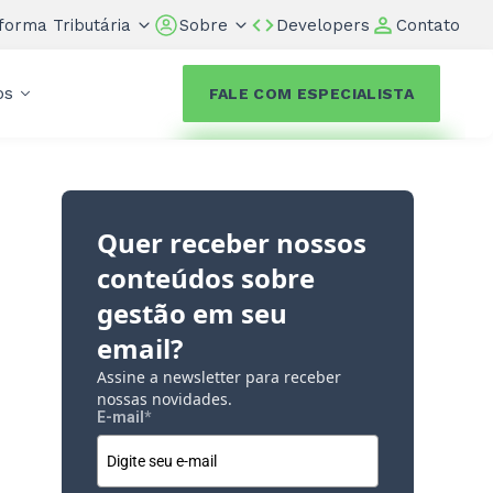
forma Tributária
Sobre
Developers
Contato
os
FALE COM ESPECIALISTA
Quer receber nossos
conteúdos sobre
gestão em seu
email?
Assine a newsletter para receber
nossas novidades.
E-mail
*