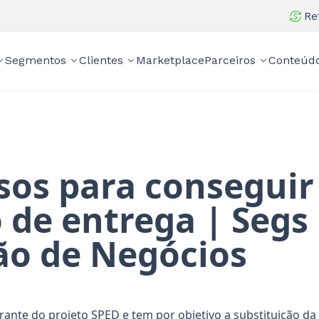
Re
Segmentos
Clientes
Marketplace
Parceiros
Conteúd
sos para conseguir
 de entrega | Segs
ão de Negócios
egrante do projeto SPED e tem por objetivo a substituição da