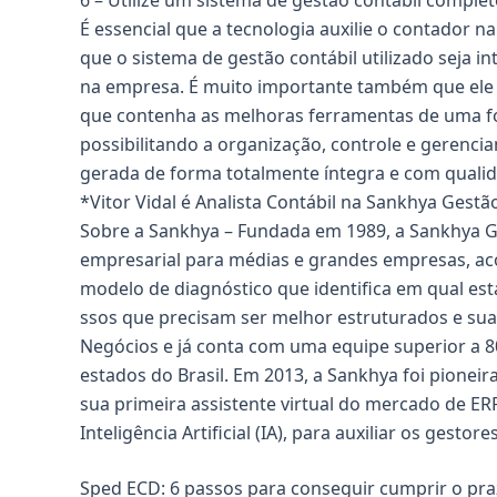
6 – Utilize um sistema de gestão contábil comple
É essencial que a tecnologia auxilie o contador n
que o sistema de gestão contábil utilizado seja 
na empresa. É muito importante também que ele p
que contenha as melhoras ferramentas de uma f
possibilitando a organização, controle e gerenci
gerada de forma totalmente íntegra e com qualid
*Vitor Vidal é Analista Contábil na Sankhya Gest
Sobre a Sankhya – Fundada em 1989, a Sankhya G
empresarial para médias e grandes empresas, aco
modelo de diagnóstico que identifica em qual est
ssos que precisam ser melhor estruturados e sua
Negócios e já conta com uma equipe superior a 80
estados do Brasil. Em 2013, a Sankhya foi pionei
sua primeira assistente virtual do mercado de ER
Inteligência Artificial (IA), para auxiliar os gest
Sped ECD: 6 passos para conseguir cumprir o pra