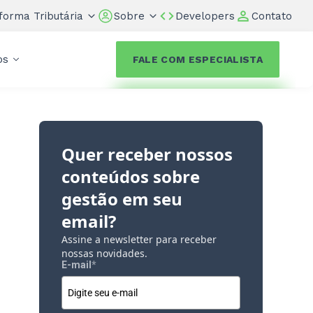
forma Tributária
Sobre
Developers
Contato
os
FALE COM ESPECIALISTA
Quer receber nossos
conteúdos sobre
gestão em seu
email?
Assine a newsletter para receber
nossas novidades.
E-mail
*