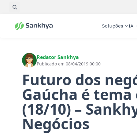
Pesquisar
Soluções
IA
Redator Sankhya
Publicado em 08/04/2019 00:00
Futuro dos negó
Gaúcha é tema
(18/10) – Sankh
Negócios