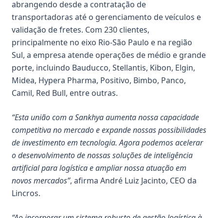
abrangendo desde a contratação de
transportadoras até o gerenciamento de veículos e
validação de fretes. Com 230 clientes,
principalmente no eixo Rio-São Paulo e na região
Sul, a empresa atende operações de médio e grande
porte, incluindo
Bauducco
,
Stellantis
,
Kibon
,
Elgin
,
Midea
,
Hypera Pharma
,
Positivo
,
Bimbo
,
Panco
,
Camil
,
Red Bull
, entre outras.
“Esta união com a Sankhya aumenta nossa capacidade
competitiva no mercado e expande nossas possibilidades
de investimento em tecnologia. Agora podemos acelerar
o desenvolvimento de nossas soluções de inteligência
artificial para logística e ampliar nossa atuação em
novos mercados”
, afirma
André Luiz Jacinto
, CEO da
Lincros
.
“Ao incorporar um sistema robusto de gestão logística à