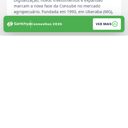
Digitalização, novos investimentos e expansão
marcam a nova fase da Consube no mercado
agropecuário. Fundada em 1993, em Uberaba (MG),
…
Por: Equipe de Imprensa
Connection 2026
VER MAIS
© 2026 Sankhya. Todos os direitos reservados. | Desenvolvido por
GH Brandtech
Política de Privacidade