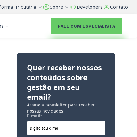
forma Tributária
Sobre
Developers
Contato
os
FALE COM ESPECIALISTA
Quer receber nossos
conteúdos sobre
gestão em seu
email?
Assine a newsletter para receber
nossas novidades.
E-mail
*