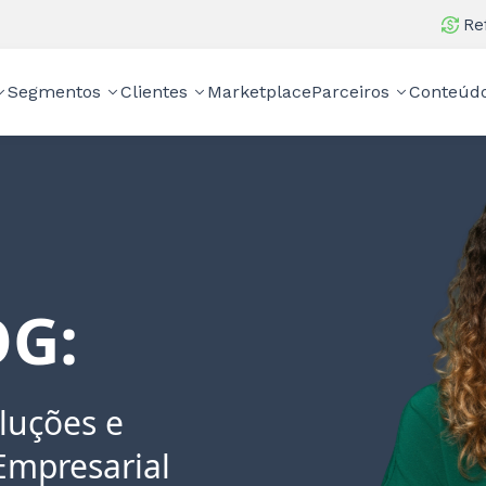
Re
Segmentos
Clientes
Marketplace
Parceiros
Conteúd
G:
luções e
Empresarial